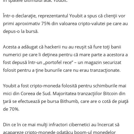
în spatele ultimului atac Youbit.
Într-o declarație, reprezentantul Youbit a spus că clienții vor
primi aproximativ 75% din valoarea cripto-valutei pe care au
depus-o la bursă.
Acesta a adăugat că hackerii nu au reușit să fure toți banii
numerici pe care îi deținea pentru că mare parte a acestora a
fost depusă într-un „portofel rece” – un magazin securizat
folosit pentru a ține bunurile care nu erau tranzacționate.
Youbit a fost cripto-moneda folosită pentru schimburile mai
mici din Coreea de Sud. Majoritatea tranzacțiilor Bitcoin din
țară se efectuează pe bursa Bithumb, care are o cotă de piață
de 70%.
Din ce în ce mai mulți infractori cibernetici au încercat să
acapareze cripto-monede odatăcu boom-ul monedelor