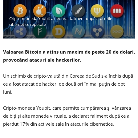
Cripto-moneda Youbit a declarat faliment după atacurile
cibernetice repetate
Valoarea Bitcoin a atins un maxim de peste 20 de dolari,
provocând atacuri ale hackerilor.
Un schimb de cripto-valută din Coreea de Sud s-a închis după
ce a fost atacat de hackeri de două ori în mai puțin de opt
luni.
Cripto-moneda Youbit, care permite cumpărarea și vânzarea
de biți și alte monede virtuale, a declarat faliment după ce a
pierdut 17% din activele sale în atacurile cibernetice.