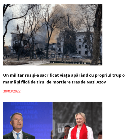
Un militar rus și-a sacrificat viața apărând cu propriul trup o
mamă și fiică de tirul de mortiere tras de Nazi Azov
30/03/2022