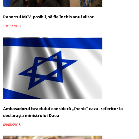
Raportul MCV, posibil, să fie închis anul viitor
13/11/2018
Ambasadorul Israelului consideră „închis” cazul referitor la
declaraţia ministrului Daea
09/08/2018