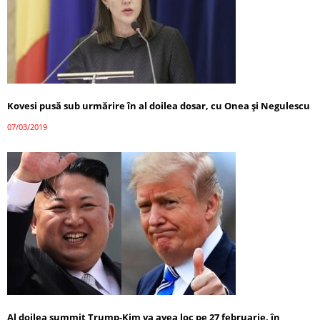
Kovesi pusă sub urmărire în al doilea dosar, cu Onea şi Negulescu
07/03/2019
Al doilea summit Trump-Kim va avea loc pe 27 februarie, în