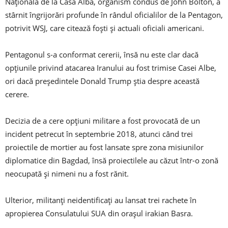
Naţională de la Casa Albă, organism condus de John Bolton, a
stârnit îngrijorări profunde în rândul oficialilor de la Pentagon,
potrivit WSJ, care citează foşti şi actuali oficiali americani.
Pentagonul s-a conformat cererii, însă nu este clar dacă
opţiunile privind atacarea Iranului au fost trimise Casei Albe,
ori dacă preşedintele Donald Trump ştia despre această
cerere.
Decizia de a cere opţiuni militare a fost provocată de un
incident petrecut în septembrie 2018, atunci când trei
proiectile de mortier au fost lansate spre zona misiunilor
diplomatice din Bagdad, însă proiectilele au căzut într-o zonă
neocupată şi nimeni nu a fost rănit.
Ulterior, militanţi neidentificaţi au lansat trei rachete în
apropierea Consulatului SUA din oraşul irakian Basra.