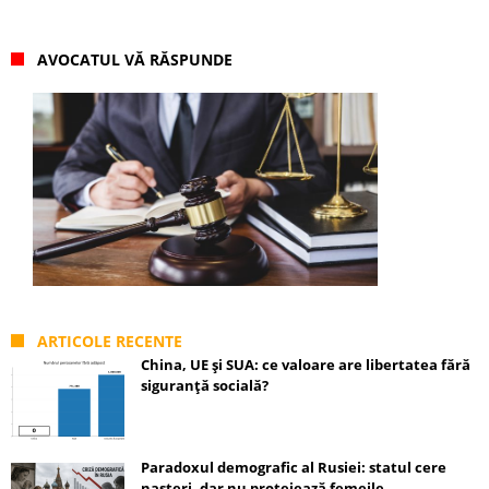
AVOCATUL VĂ RĂSPUNDE
ARTICOLE RECENTE
China, UE și SUA: ce valoare are libertatea fără
siguranță socială?
Paradoxul demografic al Rusiei: statul cere
nașteri, dar nu protejează femeile