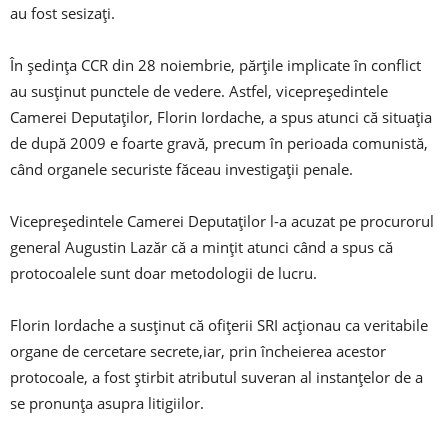
au fost sesizaţi.
În şedinţa CCR din 28 noiembrie, părţile implicate în conflict
au susţinut punctele de vedere. Astfel, vicepreşedintele
Camerei Deputaţilor, Florin Iordache, a spus atunci că situaţia
de după 2009 e foarte gravă, precum în perioada comunistă,
când organele securiste făceau investigaţii penale.
Vicepreşedintele Camerei Deputaţilor l-a acuzat pe procurorul
general Augustin Lazăr că a minţit atunci când a spus că
protocoalele sunt doar metodologii de lucru.
Florin Iordache a susţinut că ofiţerii SRI acţionau ca veritabile
organe de cercetare secrete,iar, prin încheierea acestor
protocoale, a fost ştirbit atributul suveran al instanţelor de a
se pronunţa asupra litigiilor.