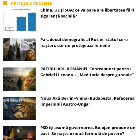
ARTICOLE RECENTE
China, UE și SUA: ce valoare are libertatea fără
siguranță socială?
Paradoxul demografic al Rusiei: statul cere
nașteri, dar nu protejează femeile
PATIBULARII ROMÂNIEI. Contrapunct pentru
Gabriel Liiceanu – „Meditație despre gunoaie”
Noua Axă Berlin–Viena–Budapesta. Refacerea
Imperiului Austro-Ungar
PSD își asumă guvernarea, Bolojan propune un
pact. Se naște o nouă formulă de putere?