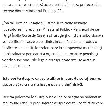
dosarelor care au la bază acte efectuate în baza protocoalelor
secrete dintre Ministerul Public şi SRI.
„Înalta Curte de Casaţie şi Justiţie şi celelalte instanţe
judecătoreşti, precum şi Ministerul Public – Parchetul de pe
lângă Înalta Curte de Casaţie şi Justiţie şi unităţile subordonate
vor verifica în cauzele pendinte, în ce măsură s-a produs o
încălcare a dispoziţiilor referitoare la competenţa materială şi
după calitatea persoanei a organului de urmărire penală, şi
vor dispune măsurile legale corespunzătoare”, se arată în
comunicatul CCR.
Este vorba despre cauzele aflate în curs de soluţionare,
asupra cărora nu s-a luat o decizie definitivă.
Decizia judecătorilor Curţii vine după ce aceştia au amânat în
mai multe rânduri pronunţarea asupra acestui conflict cu care