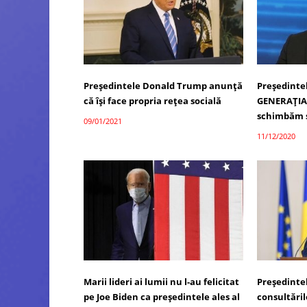
Președintele Donald Trump anunță
Președinte
că își face propria rețea socială
GENERAȚIA
schimbăm 
09/01/2021
11/12/2020
Marii lideri ai lumii nu l-au felicitat
Președinte
pe Joe Biden ca președintele ales al
consultăril