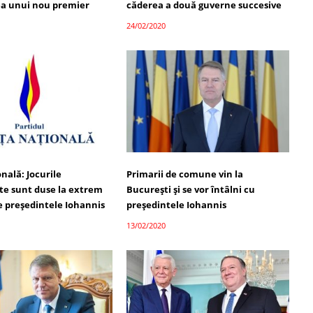
a unui nou premier
căderea a două guverne succesive
24/02/2020
nală: Jocurile
Primarii de comune vin la
ste sunt duse la extrem
București și se vor întâlni cu
e președintele Iohannis
președintele Iohannis
13/02/2020