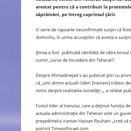
arestat pentru că a contribuit la protest
săptămâni, pe întreg cuprinsul țării.
O serie de rapoarte neconfirmate susțin că fostul
domiciliu, în urma acuzațiilor că acesta a susținu
Știrea a fost publicată sâmbătă de către biroul
numit „surse de încredere din Teheran”.
Despre Ahmadinejad s-au publicat știri cu privir
că „unii dintre actualii lideri [iranieni] trăiesc
nimic despre realitatea societății „, a relatat pub
Fostul lider al Iranului, care a deținut funcția 
actuala administrație din Teheran este un guvern 
președintelui iranian Hassan Rouhani „cred că de
potrivit Timesofisrael.com.