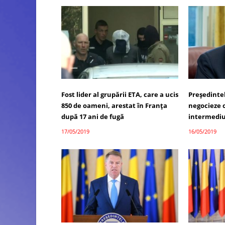
Fost lider al grupării ETA, care a ucis
Preşedinte
850 de oameni, arestat în Franţa
negocieze c
după 17 ani de fugă
intermediul
17/05/2019
16/05/2019