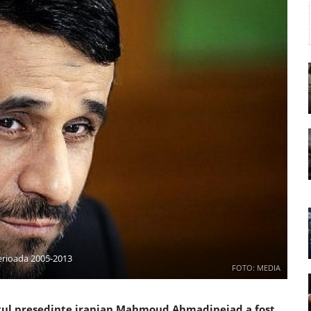
erioada 2005-2013
FOTO: MEDIA
ostul președinte iranian Mahmoud Ahmadinejad a fost