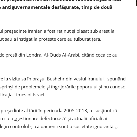
ele antiguvernamentale desfășurate, timp de două
 președinte iranian a fost reținut și plasat sub arest la
t sau a instigat la proteste care au tulburat țara.
 de presă din Londra, Al-Quds Al-Arabi, citând ceea ce au
e la vizita sa în orașul Bushehr din vestul Iranului, spunând
 desprinși de problemele și îngrijorările poporului și nu cunosc
licația Times of Israel.
de președinte al țării în perioada 2005-2013, a susținut că
cu o „gestionare defectuoasă” și actualii oficiali ai
țin controlul și că oamenii sunt o societate ignorantă „,