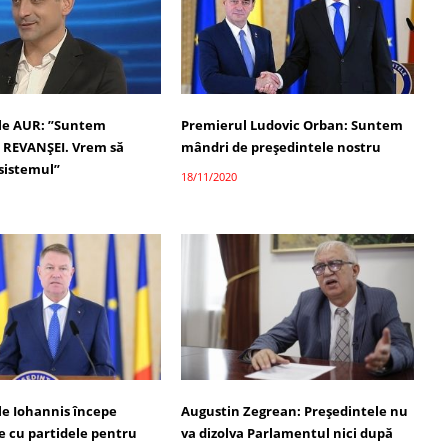
le AUR: ”Suntem
Premierul Ludovic Orban: Suntem
 REVANȘEI. Vrem să
mândri de președintele nostru
sistemul”
18/11/2020
le Iohannis începe
Augustin Zegrean: Președintele nu
e cu partidele pentru
va dizolva Parlamentul nici după