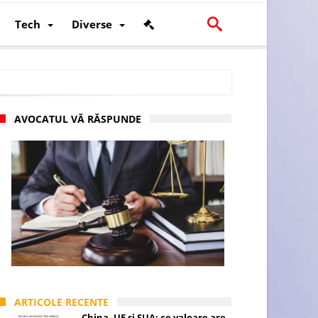
Tech
Diverse
AVOCATUL VĂ RĂSPUNDE
scalității și poziției României în U.E.
ARTICOLE RECENTE
China, UE și SUA: ce valoare are