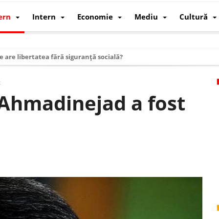
ern
Intern
Economie
Mediu
Cultură
e are libertatea fără siguranță socială?
i mizele din spatele interimatului
t
 cum au devenit cea mai mare economie a lumii
 Ahmadinejad a fost
: cum a devenit atelierul lumii și rivalul economic al SUA
: de ce rezistă?
 care revine: o realitate pe care România o simte, nu o spune
ea Europeană. Ce ne așteaptă? – O analiză structurală a demografiei, fi
 supraviețui ca țară
oparticule
p AI pentru a înlocui Nvidia