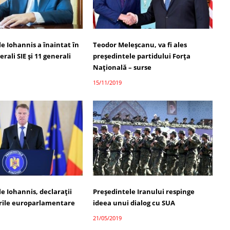
e Iohannis a înaintat în
Teodor Meleșcanu, va fi ales
rali SIE și 11 generali
președintele partidului Forța
Națională – surse
15/11/2019
e Iohannis, declaraţii
Preşedintele Iranului respinge
rile europarlamentare
ideea unui dialog cu SUA
21/05/2019