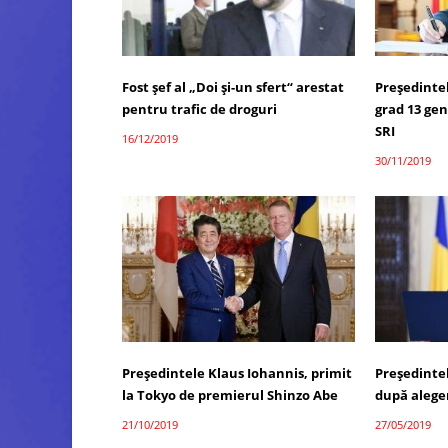
Fost şef al „Doi şi-un sfert“ arestat
Președintel
pentru trafic de droguri
grad 13 gene
SRI
16/12/2019
30/11/2019
Preşedintele Klaus Iohannis, primit
Președintel
la Tokyo de premierul Shinzo Abe
după alege
21/10/2019
27/05/2019