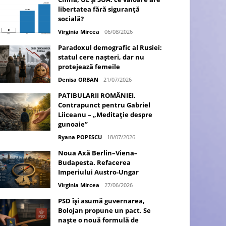
libertatea fără siguranță
socială?
Virginia Mircea
06/08/2026
Paradoxul demografic al Rusiei:
statul cere nașteri, dar nu
protejează femeile
Denisa ORBAN
21/07/2026
PATIBULARII ROMÂNIEI.
Contrapunct pentru Gabriel
Liiceanu – „Meditație despre
gunoaie”
Ryana POPESCU
18/07/2026
Noua Axă Berlin–Viena–
Budapesta. Refacerea
Imperiului Austro-Ungar
Virginia Mircea
27/06/2026
PSD își asumă guvernarea,
Bolojan propune un pact. Se
naște o nouă formulă de