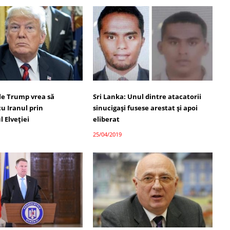
le Trump vrea să
Sri Lanka: Unul dintre atacatorii
u Iranul prin
sinucigaşi fusese arestat şi apoi
 Elveției
eliberat
25/04/2019