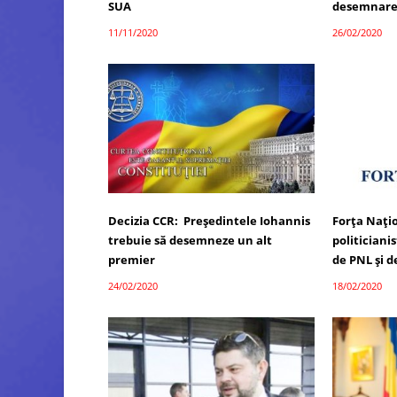
SUA
desemnare
11/11/2020
26/02/2020
Decizia CCR: Președintele Iohannis
Forța Națio
trebuie să desemneze un alt
politiciani
premier
de PNL și d
24/02/2020
18/02/2020