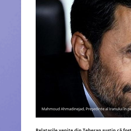
Mahmoud Ahmadinejad, Președinte al Iranului în p
Relatarile venite din Teheran susțin că f