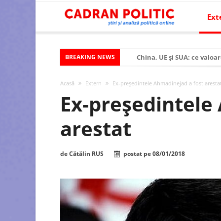
Ext
BREAKING NEWS
China, UE și SUA: ce valoar
Criza politică prelungită ș
Acasă
Extern
Ex-președintele Ahmadinejad a fost aresta
Modelul economic al SUA:
Ex-președintele
Modelul economic al Chinei
arestat
Modelul economic al Rusiei
Occidentul obosit și Estul
de
Cătălin RUS
postat pe
08/01/2018
Viitorul României în Uniun
România – ROExit pentru a
Controlul minții prin nan
Huawei dezvoltă un nou ci