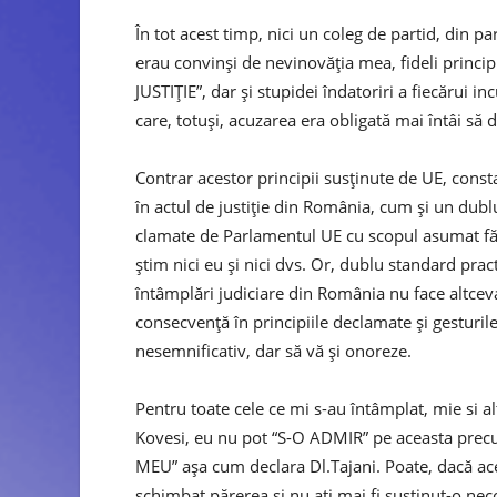
În tot acest timp, nici un coleg de partid, din 
erau convinşi de nevinovăţia mea, fideli princ
JUSTIŢIE”, dar şi stupidei îndatoriri a fiecărui in
care, totuşi, acuzarea era obligată mai întâi să
Contrar acestor principii susţinute de UE, const
în actul de justiţie din România, cum şi un dubl
clamate de Parlamentul UE cu scopul asumat făţi
ştim nici eu şi nici dvs. Or, dublu standard pr
întâmplări judiciare din România nu face altce
consecvenţă în principiile declamate şi gesturile 
nesemnificativ, dar să vă şi onoreze.
Pentru toate cele ce mi s-au întâmplat, mie si 
Kovesi, eu nu pot “S-O ADMIR” pe aceasta prec
MEU” aşa cum declara Dl.Tajani. Poate, dacă aceste
schimbat părerea şi nu aţi mai fi susţinut-o ne