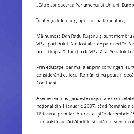
„Către conducerea Parlamentului Uniunii Euro
În atenţia liderilor grupurilor parlamentare,
Mă numesc Dan Radu Ruşanu şi sunt membru al
VP al partidului. Am fost ales de patru ori în P
acest timp atât funcţia de VP atât al Senatului c
Prin educaţie, dar mai ales prin convingeri, sunt
considerând că locul României nu poate fi decât
Continent.
Asemenea mie, gândește majoritatea concetăţeni
naţional din 1 ianuarie 2007, când România a ad
Tăriceanu premier. Atunci, ca şi în decembrie 1
comunistă au sărbătorit în stradă un eveniment d