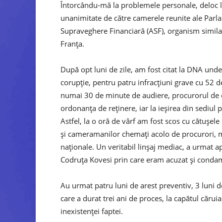
Întorcându-mă la problemele personale, deloc î
unanimitate de către camerele reunite ale Parla
Supraveghere Financiară (ASF), organism simil
Franţa.
După opt luni de zile, am fost citat la DNA unde
corupţie, pentru patru infracţiuni grave cu 52 d
numai 30 de minute de audiere, procurorul de 
ordonanţa de reţinere, iar la ieşirea din sediul
Astfel, la o oră de vârf am fost scos cu cătuşele l
şi cameramanilor chemaţi acolo de procurori, mo
naţionale. Un veritabil linşaj mediac, a urmat 
Codruţa Kovesi prin care eram acuzat şi condamn
Au urmat patru luni de arest preventiv, 3 luni de
care a durat trei ani de proces, la capătul cărui
inexistenţei faptei.