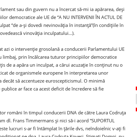
parlament sau din guvern nu a încercat să-mi ia apărarea, deşi
ipiilor democratice ale UE de “A NU INTERVENII ÎN ACTUL DE
culpat “de a-şi dovedi nevinovăţia în instanţă”(în condiţiile în
 dovedească vinovăţia inculpatului…).
at azi o intervenţie grosolană a conducerii Parlamentului UE
u limbaj, prin încălcarea tuturor principiilor democratice
s de a apăra un inculpat, a cărui acuzaţie în conţinut nu o
acticat de organismele europene în interpretarea unor
va decât să accentueze euroscepticismul. O minimă
publice ar face ca acest deficit de încredere să fie
altor români în timpul conducerii DNA de către Laura Codruţa
um dl. Frans Timmermans şi nici să-i acord “SUPORTUL
 lucruri s-ar fi întâmplat în ţările dvs, neîndoielnic v-aţi fi
condiţionat pe dna. Laura Codruţa Kovesi. Stimaţi Domni, nu