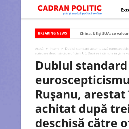
Ext
BREAKING NEWS
China, UE și SUA: ce valoar
Criza politică prelungită ș
Acasă
Intern
Dublul standard accentuează euroscepticism
Modelul economic al SUA:
scrisoare deschisă către oficialii UE: Dacă se întâmpla în ţările 
Dublul standard
Modelul economic al Chinei
Modelul economic al Rusiei
euroscepticismu
Occidentul obosit și Estul
Ruşanu, arestat 
Viitorul României în Uniun
România – ROExit pentru a
achitat după trei
Controlul minții prin nan
deschisă către of
Huawei dezvoltă un nou ci