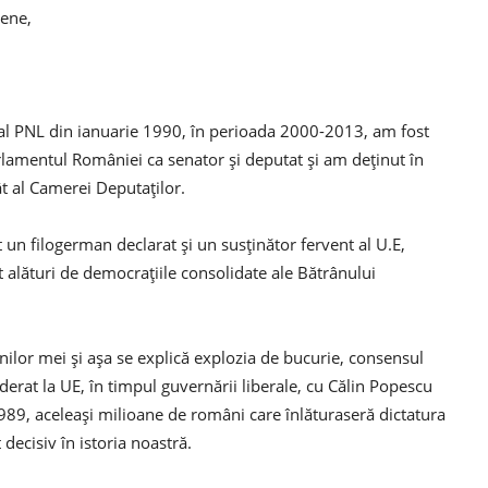
pene,
 PNL din ianuarie 1990, în perioada 2000-2013, am fost
arlamentul României ca senator şi deputat şi am deţinut în
ât al Camerei Deputaţilor.
 un filogerman declarat şi un susţinător fervent al U.E,
 alături de democraţiile consolidate ale Bătrânului
lor mei şi aşa se explică explozia de bucurie, consensul
erat la UE, în timpul guvernării liberale, cu Călin Popescu
989, aceleaşi milioane de români care înlăturaseră dictatura
ecisiv în istoria noastră.