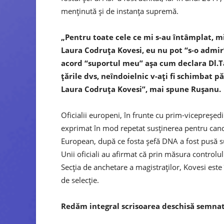
menţinută şi de instanţa supremă.
„Pentru toate cele ce mi s-au întâmplat, m
Laura Codruţa Kovesi, eu nu pot “s-o admir
acord “suportul meu” aşa cum declara Dl.Taj
ţările dvs, neîndoielnic v-aţi fi schimbat p
Laura Codruţa Kovesi”, mai spune Ruşanu.
Oficialii europeni, în frunte cu prim-vicepreş
exprimat în mod repetat susţinerea pentru cand
European, după ce fosta şefă DNA a fost pusă su
Unii oficiali au afirmat că prin măsura controlul
Secţia de anchetare a magistraţilor, Kovesi este 
de selecţie.
Redăm integral scrisoarea deschisă semna