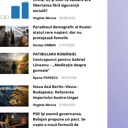
libertatea fără siguranță
socială?
Virginia Mircea
06/08/2026
Paradoxul demografic al Rusiei:
statul cere nașteri, dar nu
protejează femeile
Denisa ORBAN
21/07/2026
PATIBULARII ROMÂNIEI.
Contrapunct pentru Gabriel
Liiceanu – „Meditație despre
gunoaie”
Ryana POPESCU
18/07/2026
Noua Axă Berlin–Viena–
Budapesta. Refacerea
Imperiului Austro-Ungar
Virginia Mircea
27/06/2026
PSD își asumă guvernarea,
Bolojan propune un pact. Se
naște o nouă formulă de