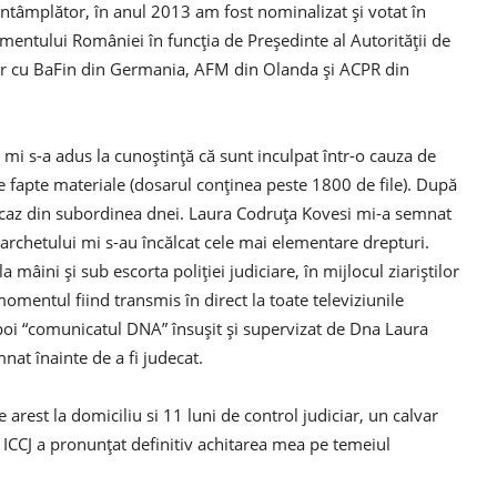
ntâmplător, în anul 2013 am fost nominalizat şi votat în
mentului României în funcţia de Preşedinte al Autorităţii de
ar cu BaFin din Germania, AFM din Olanda şi ACPR din
 mi s-a adus la cunoştinţă că sunt inculpat într-o cauza de
e fapte materiale (dosarul conţinea peste 1800 de file). După
caz din subordinea dnei. Laura Codruţa Kovesi mi-a semnat
 parchetului mi s-au încălcat cele mai elementare drepturi.
a mâini şi sub escorta poliţiei judiciare, în mijlocul ziariştilor
mentul fiind transmis în direct la toate televiziunile
apoi “comunicatul DNA” însuşit şi supervizat de Dna Laura
at înainte de a fi judecat.
 arest la domiciliu si 11 luni de control judiciar, un calvar
a ICCJ a pronunţat definitiv achitarea mea pe temeiul