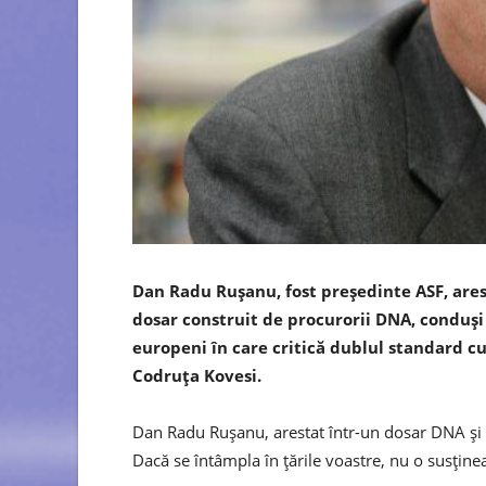
Dan Radu Ruşanu, fost preşedinte ASF, arest
dosar construit de procurorii DNA, conduşi 
europeni în care critică dublul standard cu
Codruţa Kovesi.
Dan Radu Ruşanu, arestat într-un dosar DNA şi ac
Dacă se întâmpla în ţările voastre, nu o susţin