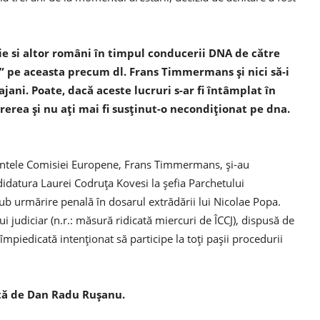
ie si altor români în timpul conducerii DNA de către
” pe aceasta precum dl. Frans Timmermans şi nici să-i
ani. Poate, dacă aceste lucruri s-ar fi întâmplat în
ărerea şi nu aţi mai fi susţinut-o necondiţionat pe dna.
edintele Comisiei Europene, Frans Timmermans, şi-au
idatura Laurei Codruţa Kovesi la şefia Parchetului
b urmărire penală în dosarul extrădării lui Nicolae Popa.
ui judiciar (n.r.: măsură ridicată miercuri de ÎCCJ), dispusă de
împiedicată intenţionat să participe la toţi paşii procedurii
tă de Dan Radu Rușanu.