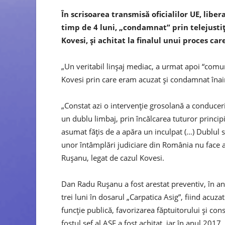
În scrisoarea transmisă oficialilor UE, libe
timp de 4 luni, „condamnat” prin telejusti
Kovesi, şi achitat la finalul unui proces care
„Un veritabil linşaj mediac, a urmat apoi “comu
Kovesi prin care eram acuzat şi condamnat înaint
„Constat azi o intervenţie grosolană a conduceri
un dublu limbaj, prin încălcarea tuturor princi
asumat făţis de a apăra un inculpat (…) Dublul 
unor întâmplări judiciare din România nu face a
Ruşanu, legat de cazul Kovesi.
Dan Radu Ruşanu a fost arestat preventiv, în anul
trei luni în dosarul „Carpatica Asig”, fiind acuz
funcţie publică, favorizarea făptuitorului şi cons
fostul şef al ASF a fost achitat, iar în anul 2017,