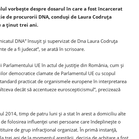
ralul vorbeşte despre dosarul în care a fost încarcerat
ţie de procurorii DNA, conduşi de Laura Codruţa
 a ţinut trei ani.
nicatul DNA” însuşit şi supervizat de Dna Laura Codruţa
e de a fi judecat”, se arată în scrisoare.
i Parlamentului UE în actul de justiţie din România, cum şi
piilor democratice clamate de Parlamentul UE cu scopul
standard practicat de organismele europene în interpretarea
ltceva decât să accentueze euroscepticismul”, precizează
 2014, timp de patru luni şi a stat în arest a domiciliu alte
at de folosirea influenţei unei persoane care îndeplineşte o
tituire de grup infracţional organizat. În primă instanţă,
 la trei ani de la momentul arestării, decizia de achitare a fost