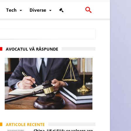
Tech
Diverse
AVOCATUL VĂ RĂSPUNDE
scalității și poziției României în U.E.
ARTICOLE RECENTE
China, UE și SUA: ce valoare are