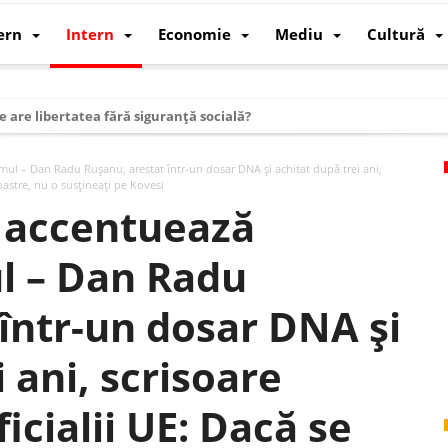
ern
Intern
Economie
Mediu
Cultură
e are libertatea fără siguranță socială?
i mizele din spatele interimatului
ul – Dan Radu Ruşanu, arestat într-un dosar DNA şi achitat după trei ani,
 cum au devenit cea mai mare economie a lumii
voastre, nu o susţineaţi pe Kovesi
 accentuează
: cum a devenit atelierul lumii și rivalul economic al SUA
: de ce rezistă?
l – Dan Radu
 care revine: o realitate pe care România o simte, nu o spune
într-un dosar DNA şi
ea Europeană. Ce ne așteaptă? – O analiză structurală a demografiei, fi
 supraviețui ca țară
 ani, scrisoare
oparticule
icialii UE: Dacă se
p AI pentru a înlocui Nvidia