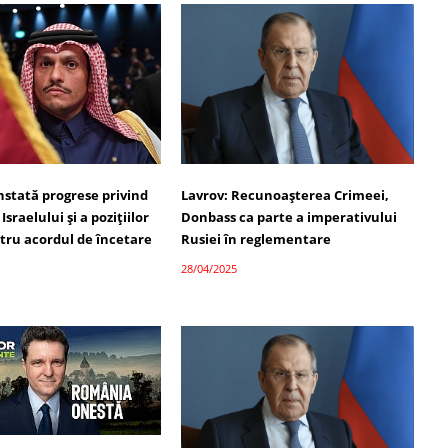
nstată progrese privind
Lavrov: Recunoașterea Crimeei,
sraelului și a pozițiilor
Donbass ca parte a imperativului
ru acordul de încetare
Rusiei în reglementare
28/04/2025