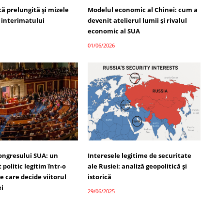
ică prelungită și mizele
Modelul economic al Chinei: cum a
 interimatului
devenit atelierul lumii și rivalul
economic al SUA
01/06/2026
ongresului SUA: un
Interesele legitime de securitate
politic legitim într-o
ale Rusiei: analiză geopolitică și
 care decide viitorul
istorică
ei
29/06/2025