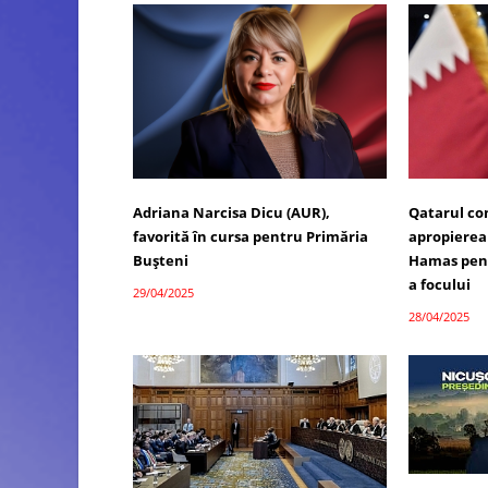
Adriana Narcisa Dicu (AUR),
Qatarul co
favorită în cursa pentru Primăria
apropierea I
Bușteni
Hamas pent
a focului
29/04/2025
28/04/2025