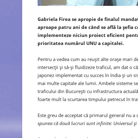
Gabriela Firea se apropie de finalul mandatu
aproape patru ani de când se află la șefia c
implementeze niciun proiect eficient pentru
prioritatea numărul UNU a capitalei.
Pentru a vedea cum au reușit alte orașe mari 
intersecții și să-și fluidizeze traficul, am dat 
japonez implementat cu succes în India și un s
mai multe capitale ale lumii. Ambele sisteme s
traficului din București cu infrastructura actua
foarte mult la scurtarea timpului petrecut în traf
Este greu de acceptat că primarul general nu a ce
spunea că două lucruri sunt infinite: Universul ș