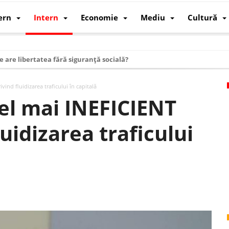
ern
Intern
Economie
Mediu
Cultură
e are libertatea fără siguranță socială?
i mizele din spatele interimatului
vind fluidizarea traficului în capitală
 cum au devenit cea mai mare economie a lumii
cel mai INEFICIENT
: cum a devenit atelierul lumii și rivalul economic al SUA
uidizarea traficului
: de ce rezistă?
 care revine: o realitate pe care România o simte, nu o spune
ea Europeană. Ce ne așteaptă? – O analiză structurală a demografiei, fi
 supraviețui ca țară
oparticule
p AI pentru a înlocui Nvidia