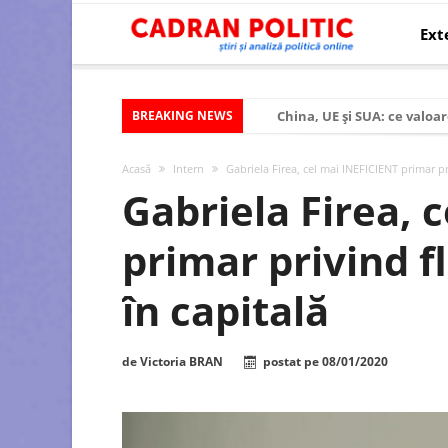
Ext
BREAKING NEWS
China, UE și SUA: ce valoar
Criza politică prelungită ș
Acasă
Intern
Gabriela Firea, cel mai INEFICIENT primar pri
Modelul economic al SUA:
Gabriela Firea, 
Modelul economic al Chinei
primar privind fl
Modelul economic al Rusiei
Occidentul obosit și Estul
în capitală
Viitorul României în Uniun
România – ROExit pentru a
de
Victoria BRAN
postat pe
08/01/2020
Controlul minții prin nan
Huawei dezvoltă un nou ci