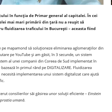
lui în funcția de Primar general al capitalei. În cei
elei mai mari primării din țară nu a reușit să
 fluidizarea traficului în București – aceasta fiind
de pe mapamond să soluționeze eliminarea aglomerațiilor din
o căutare pe YouTube și am găsit, în 3 secunde, un sistem
istem al unei companii din Coreea de Sud implementat în
e bazează în primul rând pe DIGITALIZARE. Fluidizarea
lă necesită implementarea unui sistem digitalizat care ajută
ic.
rut consilierilor săi găsirea unor soluții eficiente –
Einstein
i prostia umană
.