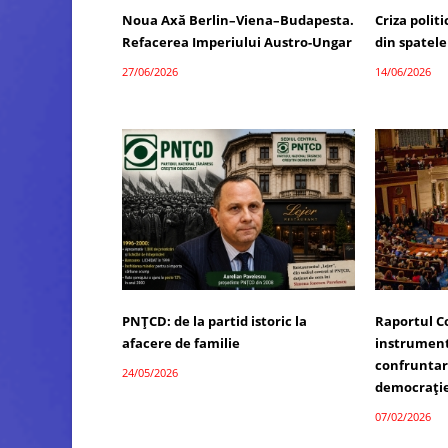
Noua Axă Berlin–Viena–Budapesta.
Criza polit
Refacerea Imperiului Austro-Ungar
din spatele
27/06/2026
14/06/2026
PNȚCD: de la partid istoric la
Raportul C
afacere de familie
instrument 
confruntare
24/05/2026
democrați
07/02/2026