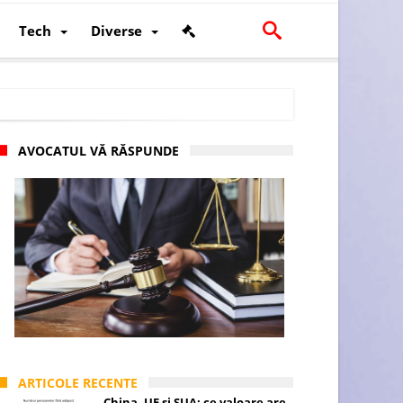
Tech
Diverse
AVOCATUL VĂ RĂSPUNDE
scalității și poziției României în U.E.
ARTICOLE RECENTE
China, UE și SUA: ce valoare are