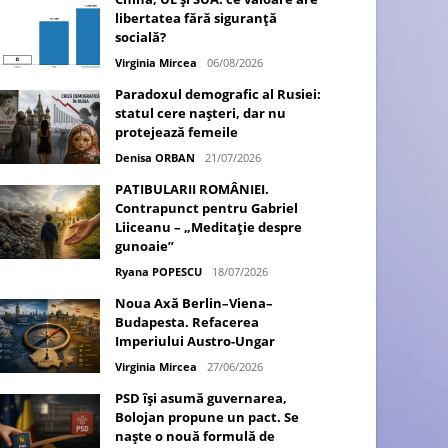
libertatea fără siguranță
socială?
Virginia Mircea
06/08/2026
Paradoxul demografic al Rusiei:
statul cere nașteri, dar nu
protejează femeile
Denisa ORBAN
21/07/2026
PATIBULARII ROMÂNIEI.
Contrapunct pentru Gabriel
Liiceanu – „Meditație despre
gunoaie”
Ryana POPESCU
18/07/2026
Noua Axă Berlin–Viena–
Budapesta. Refacerea
Imperiului Austro-Ungar
Virginia Mircea
27/06/2026
PSD își asumă guvernarea,
Bolojan propune un pact. Se
naște o nouă formulă de