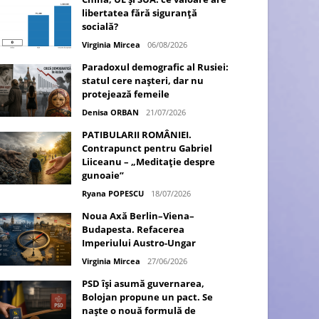
libertatea fără siguranță
socială?
Virginia Mircea
06/08/2026
Paradoxul demografic al Rusiei:
statul cere nașteri, dar nu
protejează femeile
Denisa ORBAN
21/07/2026
PATIBULARII ROMÂNIEI.
Contrapunct pentru Gabriel
Liiceanu – „Meditație despre
gunoaie”
Ryana POPESCU
18/07/2026
Noua Axă Berlin–Viena–
Budapesta. Refacerea
Imperiului Austro-Ungar
Virginia Mircea
27/06/2026
PSD își asumă guvernarea,
Bolojan propune un pact. Se
naște o nouă formulă de