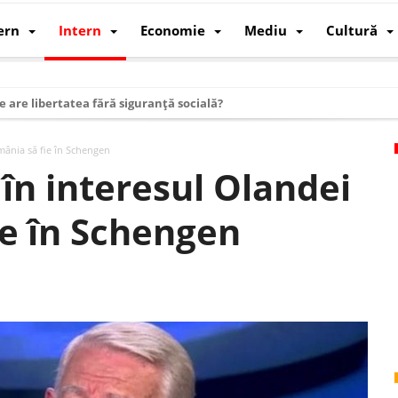
ern
Intern
Economie
Mediu
Cultură
e are libertatea fără siguranță socială?
i mizele din spatele interimatului
mânia să fie în Schengen
 cum au devenit cea mai mare economie a lumii
în interesul Olandei
: cum a devenit atelierul lumii și rivalul economic al SUA
ie în Schengen
: de ce rezistă?
 care revine: o realitate pe care România o simte, nu o spune
ea Europeană. Ce ne așteaptă? – O analiză structurală a demografiei, fi
 supraviețui ca țară
oparticule
p AI pentru a înlocui Nvidia