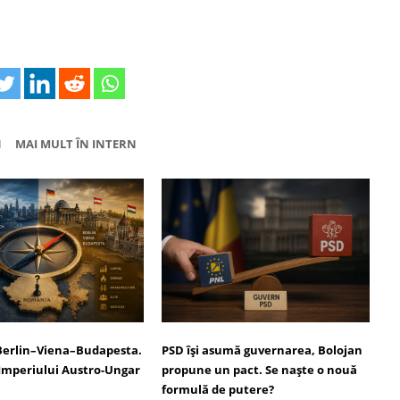
N
MAI MULT ÎN INTERN
erlin–Viena–Budapesta.
PSD își asumă guvernarea, Bolojan
Imperiului Austro-Ungar
propune un pact. Se naște o nouă
formulă de putere?