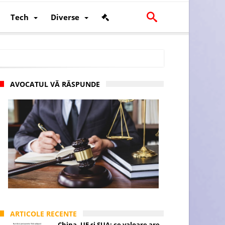
Tech
Diverse
AVOCATUL VĂ RĂSPUNDE
scalității și poziției României în U.E.
ARTICOLE RECENTE
China, UE și SUA: ce valoare are