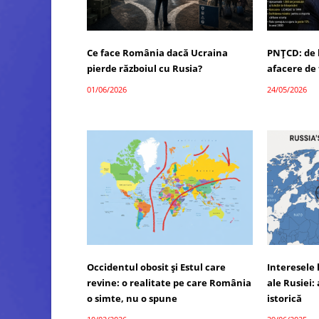
Ce face România dacă Ucraina
PNȚCD: de l
pierde războiul cu Rusia?
afacere de 
01/06/2026
24/05/2026
Occidentul obosit și Estul care
Interesele 
revine: o realitate pe care România
ale Rusiei: 
o simte, nu o spune
istorică