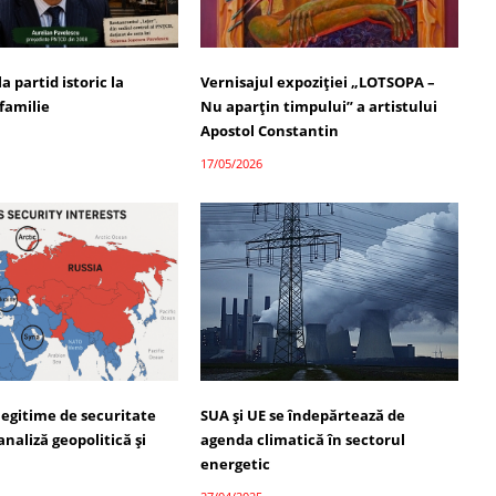
a partid istoric la
Vernisajul expoziției „LOTSOPA –
familie
Nu aparțin timpului” a artistului
Apostol Constantin
17/05/2026
legitime de securitate
SUA și UE se îndepărtează de
analiză geopolitică și
agenda climatică în sectorul
energetic