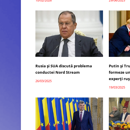
10/02/2026
29/06/2025
Rusia și SUA discută problema
Putin și T
conductei Nord Stream
formeze un
experți ruș
26/03/2025
19/03/2025