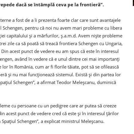
e repede dacă se întâmplă ceva pe la frontieră”.
erne a fost de a îi prezenta foarte clar care sunt avantajele
ul Schengen, pentru că noi nu avem mari probleme cu libera
ţiei capitalului şi a mărfurilor, ş.a.m.d. Avem nişte probleme
ei zile ca să poată să treacă frontiera Schengen cu Ungaria,
 Din acest punct de vedere eu am spus că este în interesul
ngen, având în vedere că e unul dintre cei mai importanţi
lor în România, cum ar fi florile tăiate, pot să se ofilească
eră şi nu mai funcţionează sistemul. Există şi din partea lor
 Spaţiul Schengen”, a afirmat Teodor Meleşcanu, duminică
leme cu persoane cu un pedigree care ar putea să creeze
n acest punct de vedere cred că este şi în interesul ţărilor
n Spaţiul Schengen”, a explicat ministrul Meleşcanu.