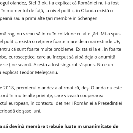
gul olandez, Stef Blok, i-a explicat că României nu i-a fost
în momentul de faţă, la nivel politic, în Olanda există o
peană sau a primi alte ţări membre în Schengen.
 rog, nu vreau să intru în coliziune cu alte ţări. Mi-a spus
vel politic, există o reţinere foarte mare de a mai extinde UE,
tru că sunt foarte multe probleme. Există şi la ei, în foarte
fobe, eurosceptice, care au început să aibă deja o anumită
are se ţine seamă. Acesta a fost singurul răspuns. Nu e un
a explicat Teodor Meleşcanu.
brie 2018, premierul olandez a afirmat că, deşi Olanda nu este
cord în multe alte privinţe, care vizează cooperarea
ectul european, în contextul deţinerii României a Preşedinţiei
erioadă de şase luni.
ria să devină membre trebuie luate în unanimitate de