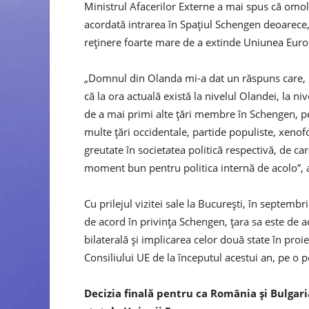
Ministrul Afacerilor Externe a mai spus că omolo
acordată intrarea în Spaţiul Schengen deoarece, 
reţinere foarte mare de a extinde Uniunea Euro
„Domnul din Olanda mi-a dat un răspuns care, mă
că la ora actuală există la nivelul Olandei, la ni
de a mai primi alte ţări membre în Schengen, pen
multe ţări occidentale, partide populiste, xeno
greutate în societatea politică respectivă, de c
moment bun pentru politica internă de acolo”, 
Cu prilejul vizitei sale la Bucureşti, în septem
de acord în privinţa Schengen, ţara sa este de a
bilaterală şi implicarea celor două state în proi
Consiliului UE de la începutul acestui an, pe o p
Decizia finală pentru ca România şi Bulga