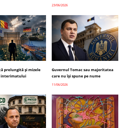
23/06/2026
ică prelungită și mizele
Guvernul Tomac sau majoritatea
 interimatului
care nu își spune pe nume
11/06/2026