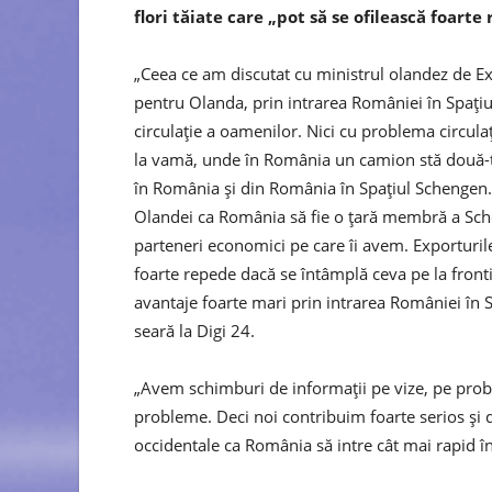
flori tăiate care „pot să se ofilească foart
„Ceea ce am discutat cu ministrul olandez de Ext
pentru Olanda, prin intrarea României în Spaţi
circulaţie a oamenilor. Nici cu problema circula
la vamă, unde în România un camion stă două-tr
în România şi din România în Spaţiul Schengen.
Olandei ca România să fie o ţară membră a Sche
parteneri economici pe care îi avem. Exporturile 
foarte repede dacă se întâmplă ceva pe la fronti
avantaje foarte mari prin intrarea României în
seară la Digi 24.
„Avem schimburi de informaţii pe vize, pe prob
probleme. Deci noi contribuim foarte serios şi di
occidentale ca România să intre cât mai rapid î