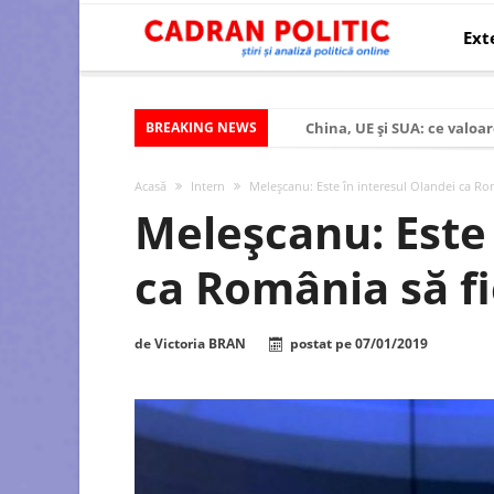
Ext
BREAKING NEWS
China, UE și SUA: ce valoar
Criza politică prelungită ș
Acasă
Intern
Meleşcanu: Este în interesul Olandei ca Ro
Modelul economic al SUA:
Meleşcanu: Este 
Modelul economic al Chinei
ca România să f
Modelul economic al Rusiei
Occidentul obosit și Estul
de
Victoria BRAN
postat pe
07/01/2019
Viitorul României în Uniun
România – ROExit pentru a
Controlul minții prin nan
Huawei dezvoltă un nou ci