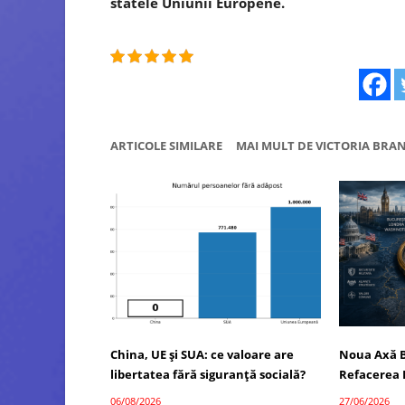
statele Uniunii Europene.
ARTICOLE SIMILARE
MAI MULT DE VICTORIA BRA
China, UE și SUA: ce valoare are
Noua Axă B
libertatea fără siguranță socială?
Refacerea 
06/08/2026
27/06/2026