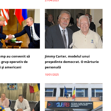
27/04/2025
rump au convenit să
Jimmy Carter, modelul unui
 grup operativ de
președinte democrat. O mărturie
i și americani
personală
10/01/2025