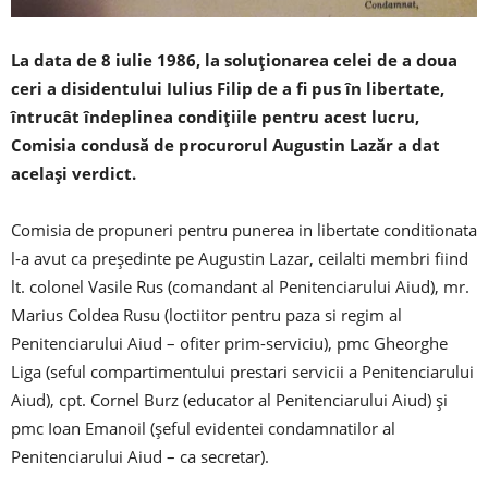
La data de 8 iulie 1986, la soluționarea celei de a doua
ceri a disidentului Iulius Filip de a fi pus în libertate,
întrucât îndeplinea condițiile pentru acest lucru,
Comisia condusă de procurorul Augustin Lazăr a dat
același verdict.
Comisia de propuneri pentru punerea in libertate conditionata
l-a avut ca președinte pe Augustin Lazar, ceilalti membri fiind
lt. colonel Vasile Rus (comandant al Penitenciarului Aiud), mr.
Marius Coldea Rusu (loctiitor pentru paza si regim al
Penitenciarului Aiud – ofiter prim-serviciu), pmc Gheorghe
Liga (seful compartimentului prestari servicii a Penitenciarului
Aiud), cpt. Cornel Burz (educator al Penitenciarului Aiud) și
pmc Ioan Emanoil (șeful evidentei condamnatilor al
Penitenciarului Aiud – ca secretar).