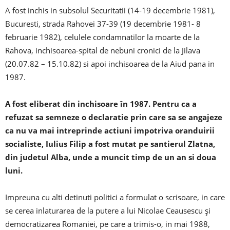
A fost inchis in subsolul Securitatii (14-19 decembrie 1981),
Bucuresti, strada Rahovei 37-39 (19 decembrie 1981- 8
februarie 1982), celulele condamnatilor la moarte de la
Rahova, inchisoarea-spital de nebuni cronici de la Jilava
(20.07.82 – 15.10.82) si apoi inchisoarea de la Aiud pana in
1987.
A fost eliberat din inchisoare în 1987. Pentru ca a
refuzat sa semneze o declaratie prin care sa se angajeze
ca nu va mai intreprinde actiuni impotriva oranduirii
socialiste, Iulius Filip a fost mutat pe santierul Zlatna,
din judetul Alba, unde a muncit timp de un an si doua
luni.
Impreuna cu alti detinuti politici a formulat o scrisoare, in care
se cerea inlaturarea de la putere a lui Nicolae Ceausescu și
democratizarea Romaniei, pe care a trimis-o, in mai 1988,