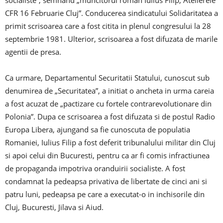
socialiste”, semnand „muncitorul roman Iulius Filip, Atelierele
CFR 16 Februarie Cluj”. Conducerea sindicatului Solidaritatea a
primit scrisoarea care a fost citita in plenul congresului la 28
septembrie 1981. Ulterior, scrisoarea a fost difuzata de marile
agentii de presa.
Ca urmare, Departamentul Securitatii Statului, cunoscut sub
denumirea de „Securitatea”, a initiat o ancheta in urma careia
a fost acuzat de „pactizare cu fortele contrarevolutionare din
Polonia”. Dupa ce scrisoarea a fost difuzata si de postul Radio
Europa Libera, ajungand sa fie cunoscuta de populatia
Romaniei, Iulius Filip a fost deferit tribunalului militar din Cluj
si apoi celui din Bucuresti, pentru ca ar fi comis infractiunea
de propaganda impotriva oranduirii socialiste. A fost
condamnat la pedeapsa privativa de libertate de cinci ani si
patru luni, pedeapsa pe care a executat-o in inchisorile din
Cluj, Bucuresti, Jilava si Aiud.