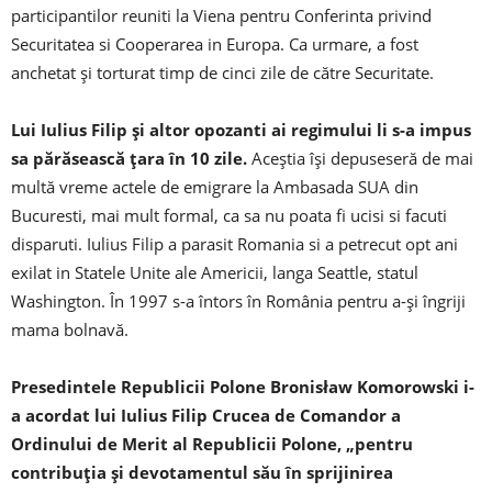
participantilor reuniti la Viena pentru Conferinta privind
Securitatea si Cooperarea in Europa. Ca urmare, a fost
anchetat și torturat timp de cinci zile de către Securitate.
Lui Iulius Filip și altor opozanti ai regimului li s-a impus
sa părăsească țara în 10 zile.
Aceștia își depuseseră de mai
multă vreme actele de emigrare la Ambasada SUA din
Bucuresti, mai mult formal, ca sa nu poata fi ucisi si facuti
disparuti. Iulius Filip a parasit Romania si a petrecut opt ani
exilat in Statele Unite ale Americii, langa Seattle, statul
Washington. În 1997 s-a întors în România pentru a-și îngriji
mama bolnavă.
Presedintele Republicii Polone Bronisław Komorowski i-
a acordat lui Iulius Filip Crucea de Comandor a
Ordinului de Merit al Republicii Polone, „pentru
contribuția și devotamentul său în sprijinirea