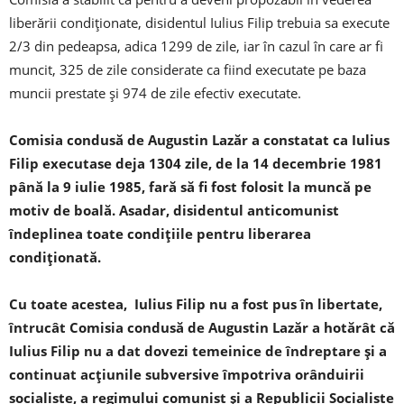
liberării condiționate, disidentul Iulius Filip trebuia sa execute
2/3 din pedeapsa, adica 1299 de zile, iar în cazul în care ar fi
muncit, 325 de zile considerate ca fiind executate pe baza
muncii prestate și 974 de zile efectiv executate.
Comisia condusă de Augustin Lazăr a constatat ca Iulius
Filip executase deja 1304 zile, de la 14 decembrie 1981
până la 9 iulie 1985, fară să fi fost folosit la muncă pe
motiv de boală. Asadar, disidentul anticomunist
îndeplinea toate condițiile pentru liberarea
condiționată.
Cu toate acestea, Iulius Filip nu a fost pus în libertate,
întrucât Comisia condusă de Augustin Lazăr a hotărât că
Iulius Filip nu a dat dovezi temeinice de îndreptare și a
continuat acțiunile subversive împotriva orânduirii
socialiste, a regimului comunist și a Republicii Socialiste