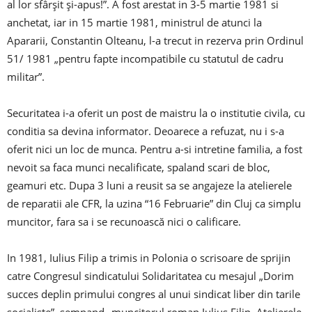
al lor sfârșit și-apus!”. A fost arestat in 3-5 martie 1981 si
anchetat, iar in 15 martie 1981, ministrul de atunci la
Apararii, Constantin Olteanu, l-a trecut in rezerva prin Ordinul
51/ 1981 „pentru fapte incompatibile cu statutul de cadru
militar”.
Securitatea i-a oferit un post de maistru la o institutie civila, cu
conditia sa devina informator. Deoarece a refuzat, nu i s-a
oferit nici un loc de munca. Pentru a-si intretine familia, a fost
nevoit sa faca munci necalificate, spaland scari de bloc,
geamuri etc. Dupa 3 luni a reusit sa se angajeze la atelierele
de reparatii ale CFR, la uzina “16 Februarie” din Cluj ca simplu
muncitor, fara sa i se recunoască nici o calificare.
In 1981, Iulius Filip a trimis in Polonia o scrisoare de sprijin
catre Congresul sindicatului Solidaritatea cu mesajul „Dorim
succes deplin primului congres al unui sindicat liber din tarile