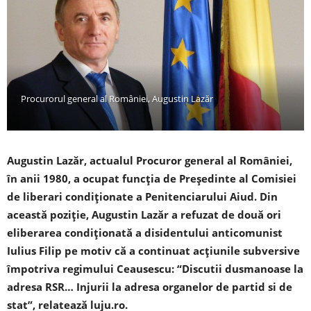
Procurorul general al României, Augustin Lazăr
Augustin Lazăr, actualul Procuror general al României,
în anii 1980, a ocupat funcția de Președinte al Comisiei
de liberari condiționate a Penitenciarului Aiud. Din
această poziție, Augustin Lazăr a refuzat de două ori
eliberarea condiționată a disidentului anticomunist
Iulius Filip pe motiv că a continuat acțiunile subversive
împotriva regimului Ceausescu: “Discutii dusmanoase la
adresa RSR… Injurii la adresa organelor de partid si de
stat”, relatează luju.ro.