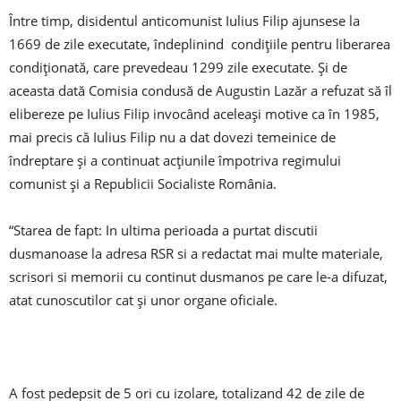
Între timp, disidentul anticomunist Iulius Filip ajunsese la
1669 de zile executate, îndeplinind condițiile pentru liberarea
condiționată, care prevedeau 1299 zile executate. Și de
aceasta dată Comisia condusă de Augustin Lazăr a refuzat să îl
elibereze pe Iulius Filip invocând aceleași motive ca în 1985,
mai precis că Iulius Filip nu a dat dovezi temeinice de
îndreptare și a continuat acțiunile împotriva regimului
comunist și a Republicii Socialiste România.
“Starea de fapt: In ultima perioada a purtat discutii
dusmanoase la adresa RSR si a redactat mai multe materiale,
scrisori si memorii cu continut dusmanos pe care le-a difuzat,
atat cunoscutilor cat și unor organe oficiale.
A fost pedepsit de 5 ori cu izolare, totalizand 42 de zile de