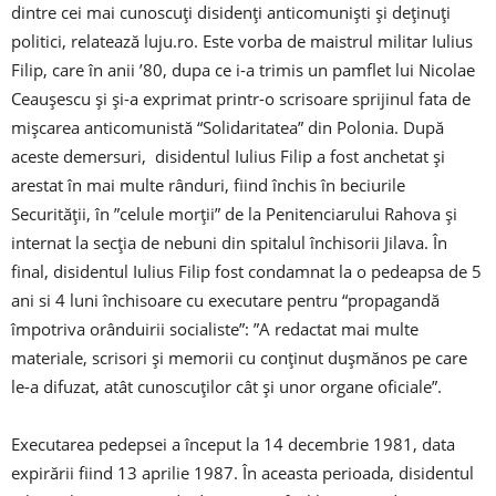
dintre cei mai cunoscuți disidenți anticomuniști și deținuți
politici, relatează luju.ro. Este vorba de maistrul militar Iulius
Filip, care în anii ’80, dupa ce i-a trimis un pamflet lui Nicolae
Ceaușescu și și-a exprimat printr-o scrisoare sprijinul fata de
mișcarea anticomunistă “Solidaritatea” din Polonia. După
aceste demersuri, disidentul Iulius Filip a fost anchetat și
arestat în mai multe rânduri, fiind închis în beciurile
Securității, în ”celule morții” de la Penitenciarului Rahova și
internat la secția de nebuni din spitalul închisorii Jilava. În
final, disidentul Iulius Filip fost condamnat la o pedeapsa de 5
ani si 4 luni închisoare cu executare pentru “propagandă
împotriva orânduirii socialiste”: ”A redactat mai multe
materiale, scrisori și memorii cu conținut dușmănos pe care
le-a difuzat, atât cunoscuților cât și unor organe oficiale”.
Executarea pedepsei a început la 14 decembrie 1981, data
expirării fiind 13 aprilie 1987. În aceasta perioada, disidentul