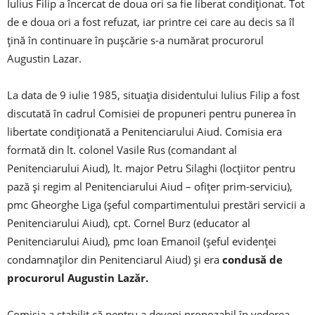
Iulius Filip a încercat de doua ori sa fie liberat condiționat. Tot
de e doua ori a fost refuzat, iar printre cei care au decis sa îl
țină în continuare în pușcărie s-a numărat procurorul
Augustin Lazar.
La data de 9 iulie 1985, situația disidentului Iulius Filip a fost
discutată în cadrul Comisiei de propuneri pentru punerea în
libertate condiționată a Penitenciarului Aiud. Comisia era
formată din lt. colonel Vasile Rus (comandant al
Penitenciarului Aiud), lt. major Petru Silaghi (locțiitor pentru
pază și regim al Penitenciarului Aiud – ofițer prim-serviciu),
pmc Gheorghe Liga (șeful compartimentului prestări servicii a
Penitenciarului Aiud), cpt. Cornel Burz (educator al
Penitenciarului Aiud), pmc Ioan Emanoil (șeful evidenței
condamnaților din Penitenciarul Aiud) și era
condusă de
procurorul Augustin Lazăr.
Comisia a stabilit că pentru a deveni propozabil în vederea