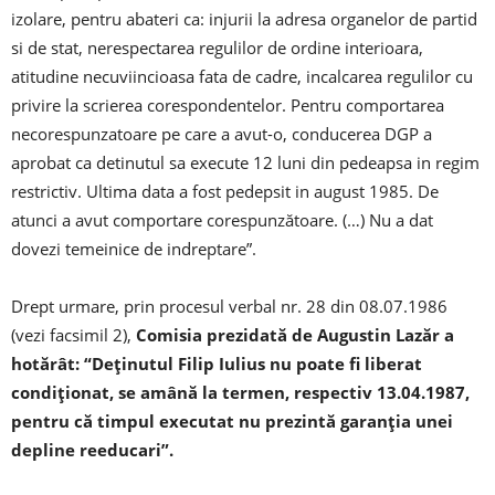
izolare, pentru abateri ca: injurii la adresa organelor de partid
si de stat, nerespectarea regulilor de ordine interioara,
atitudine necuviincioasa fata de cadre, incalcarea regulilor cu
privire la scrierea corespondentelor. Pentru comportarea
necorespunzatoare pe care a avut-o, conducerea DGP a
aprobat ca detinutul sa execute 12 luni din pedeapsa in regim
restrictiv. Ultima data a fost pedepsit in august 1985. De
atunci a avut comportare corespunzătoare. (…) Nu a dat
dovezi temeinice de indreptare”.
Drept urmare, prin procesul verbal nr. 28 din 08.07.1986
(vezi facsimil 2),
Comisia prezidată de Augustin Lazăr a
hotărât: “Deținutul Filip Iulius nu poate fi liberat
condiționat, se amână la termen, respectiv 13.04.1987,
pentru că timpul executat nu prezintă garanția unei
depline reeducari”.