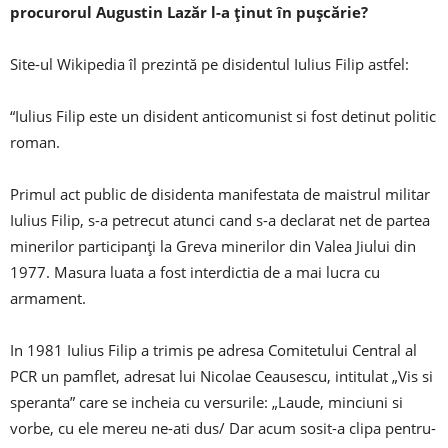
procurorul Augustin Lazăr l-a ținut în pușcărie?
Site-ul Wikipedia îl prezintă pe disidentul Iulius Filip astfel:
“Iulius Filip este un disident anticomunist si fost detinut politic
roman.
Primul act public de disidenta manifestata de maistrul militar
Iulius Filip, s-a petrecut atunci cand s-a declarat net de partea
minerilor participanți la Greva minerilor din Valea Jiului din
1977. Masura luata a fost interdictia de a mai lucra cu
armament.
In 1981 Iulius Filip a trimis pe adresa Comitetului Central al
PCR un pamflet, adresat lui Nicolae Ceausescu, intitulat „Vis si
speranta” care se incheia cu versurile: „Laude, minciuni si
vorbe, cu ele mereu ne-ati dus/ Dar acum sosit-a clipa pentru-