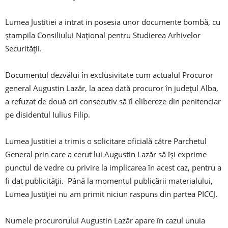
Lumea Justitiei a intrat in posesia unor documente bombă, cu
ștampila Consiliului Național pentru Studierea Arhivelor
Securității.
Documentul dezvălui în exclusivitate cum actualul Procuror
general Augustin Lazăr, la acea dată procuror în județul Alba,
a refuzat de două ori consecutiv să îl elibereze din penitenciar
pe disidentul Iulius Filip.
Lumea Justitiei a trimis o solicitare oficială către Parchetul
General prin care a cerut lui Augustin Lazăr să își exprime
punctul de vedre cu privire la implicarea în acest caz, pentru a
fi dat publicității. Până la momentul publicării materialului,
Lumea Justiției nu am primit niciun raspuns din partea PICCJ.
Numele procurorului Augustin Lazăr apare în cazul unuia