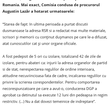
Romania. Mai exact, Comisia condusa de procurorul
Augustin Lazăr a hotarat urmatoarele:
“Starea de fapt: In ultima perioada a purtat discutii
dusmanoase la adresa RSR si a redactat mai multe materiale,
scrisori și memorii cu conținut dușmanos pe care le-a difuzat,
atat cunoscutilor cat și unor organe oficiale.
A fost pedepsit de 5 ori cu izolare, totalizand 42 de zile de
izolare, pentru abateri ca: injurii la adresa organelor de partid
si de stat, nerespectarea regulilor de ordine interioara,
atitudine necuviincioasa fata de cadre, incalcarea regulilor cu
privire la scrierea corespondentelor. Pentru comportarea
necorespunzatoare pe care a avut-o, conducerea DGP a
aprobat ca detinutul sa execute 12 luni din pedeapsa in regim
restrictiv. (…) Nu a dat dovezi temeinice de indreptare”.