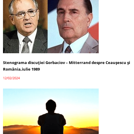
Stenograma discuției Gorbaciov – Mitterrand despre Ceaușescu și
România,iulie 1989
12/02/2024