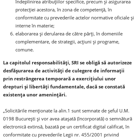
îndeplinirea atribuţiilor specifice, precum şi asigurarea
protecţiei acestora, în zona de competenţă, în
conformitate cu prevederile actelor normative oficiale şi
interne în materie;
elaborarea şi derularea de către părţi, în domeniile
complementare, de strategii, acţiuni şi programe,
comune.
La capitolul responsabilităţi, SRI se obligă să autorizeze
desfăşurarea de activităţi de culegere de informaţii
prin restrângerea temporară a exerciţiului unor
drepturi şi libertăţi fundamentale, dacă se constată
existenţa unor ameninţări.
„Solicitările menţionate la alin.1 sunt semnate de şeful U.M.
0198 Bucureşti şi vor avea ataşată (încorporată) o semnătură
electronică extinsă, bazată pe un certificat digital calificat, în
conformitate cu prevederile Legii nr. 455/2001 privind