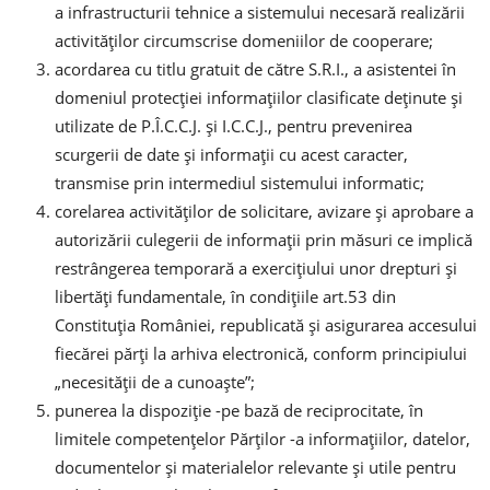
a infrastructurii tehnice a sistemului necesară realizării
activităţilor circumscrise domeniilor de cooperare;
acordarea cu titlu gratuit de către S.R.I., a asistentei în
domeniul protecţiei informaţiilor clasificate deţinute şi
utilizate de P.Î.C.C.J. şi I.C.C.J., pentru prevenirea
scurgerii de date şi informaţii cu acest caracter,
transmise prin intermediul sistemului informatic;
corelarea activităţilor de solicitare, avizare şi aprobare a
autorizării culegerii de informaţii prin măsuri ce implică
restrângerea temporară a exerciţiului unor drepturi şi
libertăţi fundamentale, în condiţiile art.53 din
Constituţia României, republicată şi asigurarea accesului
fiecărei părţi la arhiva electronică, conform principiului
„necesităţii de a cunoaşte”;
punerea la dispoziţie -pe bază de reciprocitate, în
limitele competenţelor Părţilor -a informaţiilor, datelor,
documentelor şi materialelor relevante şi utile pentru