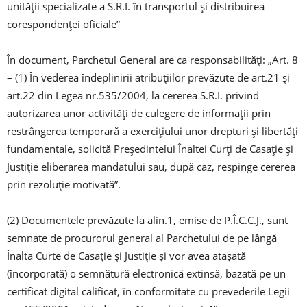
unităţii specializate a S.R.I. în transportul şi distribuirea
corespondenţei oficiale”
În document, Parchetul General are ca responsabilităţi: „Art. 8
– (1) În vederea îndeplinirii atribuţiilor prevăzute de art.21 şi
art.22 din Legea nr.535/2004, la cererea S.R.I. privind
autorizarea unor activităţi de culegere de informaţii prin
restrângerea temporară a exerciţiului unor drepturi şi libertăţi
fundamentale, solicită Preşedintelui Înaltei Curţi de Casaţie şi
Justiţie eliberarea mandatului sau, după caz, respinge cererea
prin rezoluţie motivată”.
(2) Documentele prevăzute la alin.1, emise de P.Î.C.C.J., sunt
semnate de procurorul general al Parchetului de pe lângă
Înalta Curte de Casaţie şi Justiţie şi vor avea ataşată
(încorporată) o semnătură electronică extinsă, bazată pe un
certificat digital calificat, în conformitate cu prevederile Legii