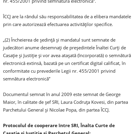
nr. 455/2001 privind semnătura electronică”.
ÎCCJ are la rândul său responsabilitatea de a elibera mandatele
prin care autorizează efectuarea activităţilor specifice.
„(2) Încheierea de şedinţă şi mandatul sunt semnate de
judecători anume desemnaţi de preşedintele Înaltei Curţi de
Casaţie şi Justiţie şi vor avea ataşată (încorporată) o semnătură
electronică extinsă, bazată pe un certificat digital calificat, în
conformitate cu prevederile Legii nr. 455/2001 privind
semnătura electronică”
Documentul semnat în anul 2009 este semnat de George
Maior, în calitate de şef SRI, Laura Codruţa Kovesi, din partea
Parchetului General şi Nicolae Popa, din partea ÎCCJ.
Protocolul de cooperare între SRI, Înalta Curte de
Casaţie şi Justiţie şi Parchetul General: