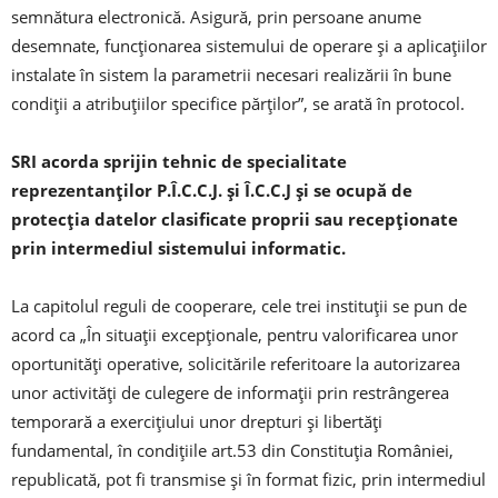
semnătura electronică. Asigură, prin persoane anume
desemnate, funcţionarea sistemului de operare şi a aplicaţiilor
instalate în sistem la parametrii necesari realizării în bune
condiţii a atribuţiilor specifice părţilor”, se arată în protocol.
SRI acorda sprijin tehnic de specialitate
reprezentanţilor P.Î.C.C.J. şi Î.C.C.J şi se ocupă de
protecţia datelor clasificate proprii sau recepţionate
prin intermediul sistemului informatic.
La capitolul reguli de cooperare, cele trei instituţii se pun de
acord ca „În situaţii excepţionale, pentru valorificarea unor
oportunităţi operative, solicitările referitoare la autorizarea
unor activităţi de culegere de informaţii prin restrângerea
temporară a exerciţiului unor drepturi şi libertăţi
fundamental, în condiţiile art.53 din Constituţia României,
republicată, pot fi transmise şi în format fizic, prin intermediul