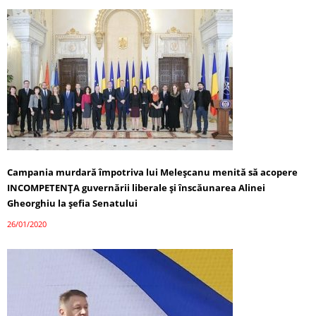
Campania murdară împotriva lui Meleșcanu menită să acopere
INCOMPETENȚA guvernării liberale și înscăunarea Alinei
Gheorghiu la șefia Senatului
26/01/2020