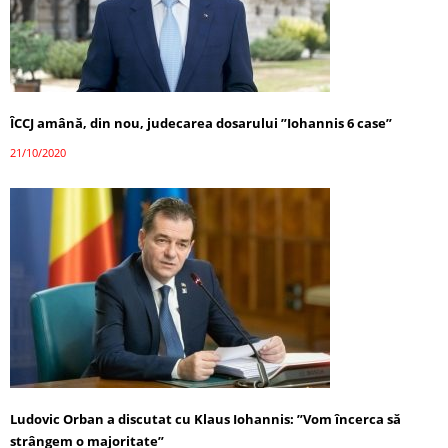
ÎCCJ amână, din nou, judecarea dosarului ”Iohannis 6 case”
21/10/2020
Ludovic Orban a discutat cu Klaus Iohannis: ”Vom încerca să
strângem o majoritate”