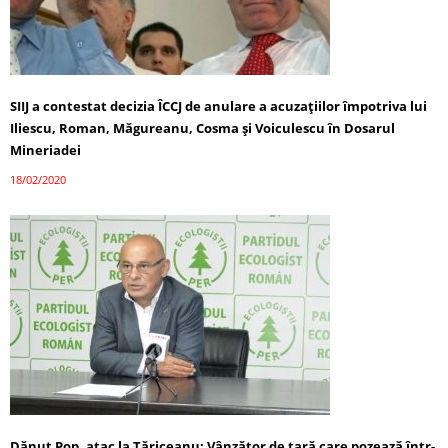
SIIJ a contestat decizia ÎCCJ de anulare a acuzaţiilor împotriva lui
Iliescu, Roman, Măgureanu, Cosma şi Voiculescu în Dosarul
Mineriadei
18/02/2020
Dănuț Pop, atac la Tăriceanu: Vânzător de țară care pozează într-