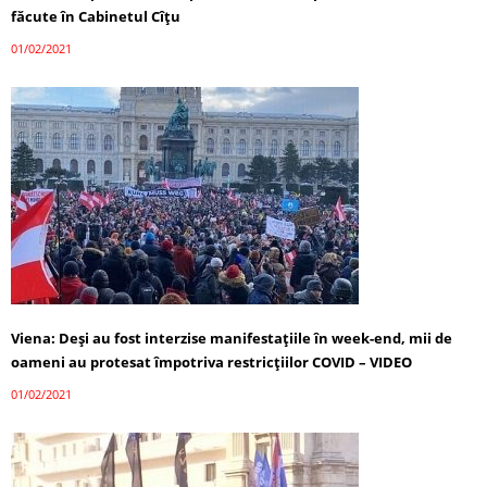
făcute în Cabinetul Cîțu
01/02/2021
Viena: Deși au fost interzise manifestațiile în week-end, mii de
oameni au protesat împotriva restricţiilor COVID – VIDEO
01/02/2021