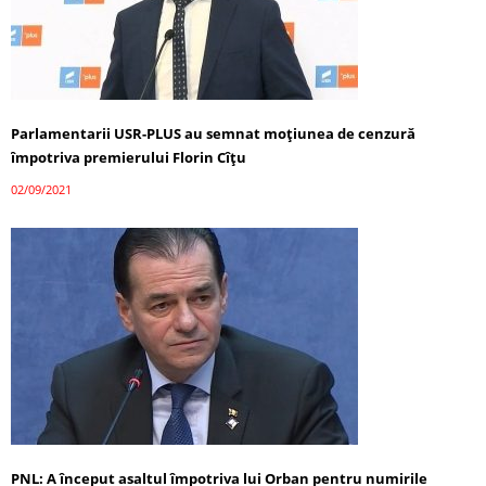
Parlamentarii USR-PLUS au semnat moțiunea de cenzură
împotriva premierului Florin Cîțu
02/09/2021
PNL: A început asaltul împotriva lui Orban pentru numirile