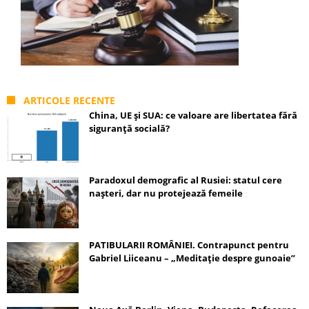
ARTICOLE RECENTE
China, UE și SUA: ce valoare are libertatea fără
siguranță socială?
Paradoxul demografic al Rusiei: statul cere
nașteri, dar nu protejează femeile
PATIBULARII ROMÂNIEI. Contrapunct pentru
Gabriel Liiceanu – „Meditație despre gunoaie”