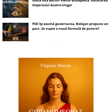
Noua Axă Berlin–Viena–Budapesta. Refacerea
Imperiului Austro-Ungar
PSD își asumă guvernarea, Bolojan propune un
pact. Se naște o nouă formulă de putere?