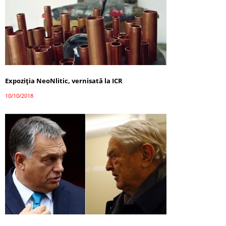
Expoziţia NeoNlitic, vernisată la ICR
10/10/2018