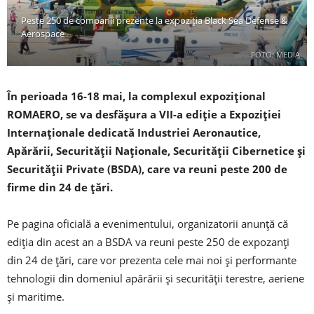
Peste 250 de companii prezente la expoziţia Black Sea Defense &
Aerospace
FOTO: MEDIA
În perioada 16-18 mai, la complexul expoziţional
ROMAERO, se va desfăşura a VII-a ediţie a Expoziţiei
Internaţionale dedicată Industriei Aeronautice,
Apărării, Securităţii Naţionale, Securităţii Cibernetice şi
Securităţii Private (BSDA), care va reuni peste 200 de
firme din 24 de ţări.
Pe pagina oficială a evenimentului, organizatorii anunţă că
ediţia din acest an a BSDA va reuni peste 250 de expozanţi
din 24 de ţări, care vor prezenta cele mai noi şi performante
tehnologii din domeniul apărării şi securităţii terestre, aeriene
şi maritime.