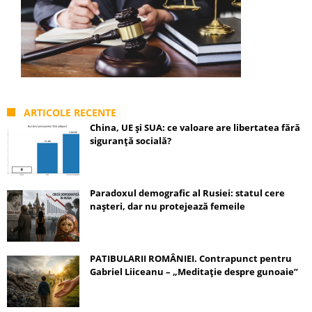
ARTICOLE RECENTE
China, UE și SUA: ce valoare are libertatea fără
siguranță socială?
Paradoxul demografic al Rusiei: statul cere
nașteri, dar nu protejează femeile
PATIBULARII ROMÂNIEI. Contrapunct pentru
Gabriel Liiceanu – „Meditație despre gunoaie”