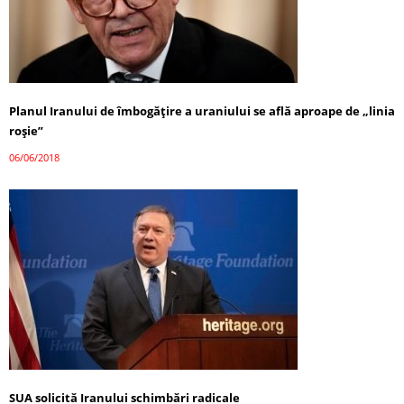
Planul Iranului de îmbogățire a uraniului se află aproape de „linia
roșie”
06/06/2018
SUA solicită Iranului schimbări radicale