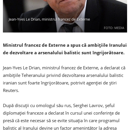
Jean-Yves Le Drian, ministrul francez de Externe
FOTO: MEDIA
Ministrul francez de Externe a spus că ambiţiile Iranului
de dezvoltare a arsenalului balistic sunt îngrijorătoare.
Jean-Yves Le Drian, ministrul francez de Externe, a declarat că
ambiţiile Teheranului privind dezvoltarea arsenalului balistic
iranian sunt foarte îngrijorătoare, potrivit agenţiei de ştiri
Reuters.
După discuţii cu omologul său rus, Serghei Lavrov, șeful
diplomației franceze a declarat în cursul unei conferinţe de
presă că este necesar să se evite situaţia în care programul
balistic al Iranului devine un factor ameninţător la adresa