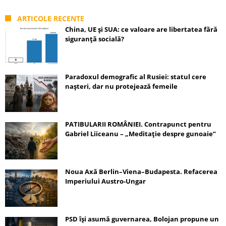
ARTICOLE RECENTE
China, UE și SUA: ce valoare are libertatea fără
siguranță socială?
Paradoxul demografic al Rusiei: statul cere
nașteri, dar nu protejează femeile
PATIBULARII ROMÂNIEI. Contrapunct pentru
Gabriel Liiceanu – „Meditație despre gunoaie”
Noua Axă Berlin–Viena–Budapesta. Refacerea
Imperiului Austro-Ungar
PSD își asumă guvernarea, Bolojan propune un