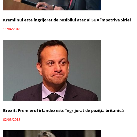
Kremlinul este îngrijorat de posibilul atac al SUA împotriva Siriei
11/04/2018
Brexit: Premierul irlandez este îngrijorat de poziția britanică
02/03/2018