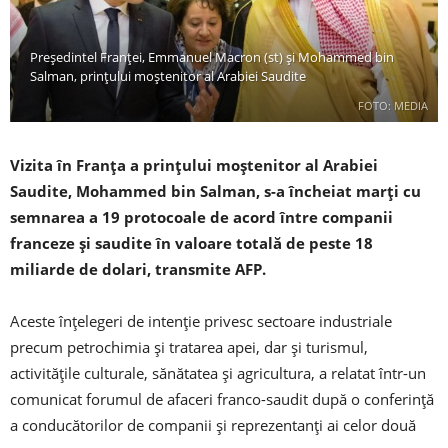
Președintel Franței, Emmanuel Macron (st) și Mohammed bin
Salman, prinţului moştenitor al Arabiei Saudite
FOTO: MEDIA
Vizita în Franţa a prinţului moştenitor al Arabiei
Saudite, Mohammed bin Salman, s-a încheiat marţi cu
semnarea a 19 protocoale de acord între companii
franceze şi saudite în valoare totală de peste 18
miliarde de dolari, transmite AFP.
Aceste înțelegeri de intenţie privesc sectoare industriale
precum petrochimia şi tratarea apei, dar și turismul,
activităţile culturale, sănătatea şi agricultura, a relatat într-un
comunicat forumul de afaceri franco-saudit după o conferinţă
a conducătorilor de companii şi reprezentanţi ai celor două