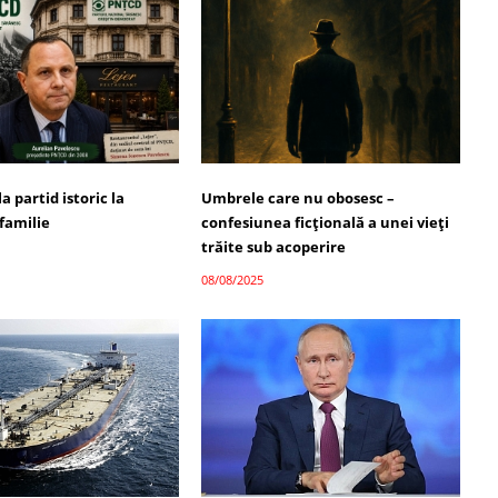
a partid istoric la
Umbrele care nu obosesc –
familie
confesiunea ficțională a unei vieți
trăite sub acoperire
08/08/2025