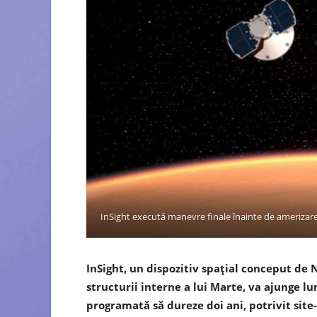
InSight execută manevre finale înainte de amerizare
InSight, un dispozitiv spaţial conceput de 
structurii interne a lui Marte, va ajunge l
programată să dureze doi ani, potrivit site