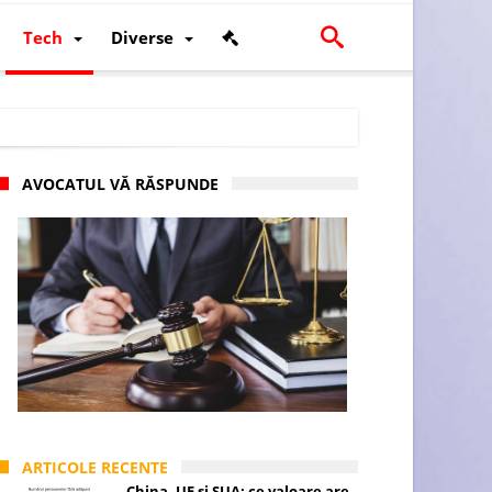
Tech
Diverse
AVOCATUL VĂ RĂSPUNDE
scalității și poziției României în U.E.
ARTICOLE RECENTE
China, UE și SUA: ce valoare are