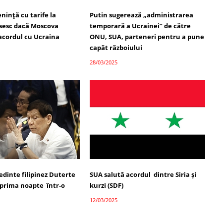
ință cu tarife la
Putin sugerează „administrarea
usesc dacă Moscova
temporară a Ucrainei” de către
acordul cu Ucraina
ONU, SUA, parteneri pentru a pune
capăt războiului
28/03/2025
edinte filipinez Duterte
SUA salută acordul dintre Siria și
 prima noapte într-o
kurzi (SDF)
12/03/2025