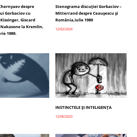
 Chernyaev despre
Stenograma discuției Gorbaciov –
lui Gorbaciov cu
Mitterrand despre Ceaușescu și
 Kissinger, Giscard
România,iulie 1989
i Nakasone la Kremlin,
12/02/2024
rie 1989.
INSTINCTELE ȘI INTELIGENȚA
12/06/2023