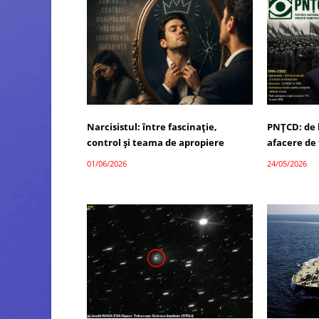
Narcisistul: între fascinație,
PNȚCD: de l
control și teama de apropiere
afacere de 
01/06/2026
24/05/2026