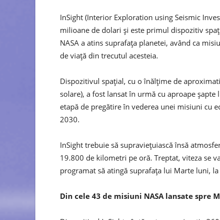
InSight (Interior Exploration using Seismic Inv
milioane de dolari şi este primul dispozitiv spa
NASA a atins suprafaţa planetei, având ca misi
de viaţă din trecutul acesteia.
Dispozitivul spaţial, cu o înălţime de aproxima
solare), a fost lansat în urmă cu aproape şapte l
etapă de pregătire în vederea unei misiuni cu 
2030.
InSight trebuie să supravieţuiască însă atmosfere
19.800 de kilometri pe oră. Treptat, viteza se va
programat să atingă suprafaţa lui Marte luni, l
Din cele 43 de misiuni NASA lansate spre Ma