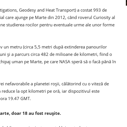
estigations, Geodesy and Heat Transport) a costat 993 de
ţial care ajunge pe Marte din 2012, când roverul Curiosity al
une studierea rocilor pentru eventuale urme ale unor forme
tiv un metru (circa 5,5 metri după extinderea panourilor
uni şi a parcurs circa 482 de milioane de kilometri, fiind o
echipaj uman pe Marte, pe care NASA speră să o facă până în
i nefavorabile a planetei roşii, călătorind cu o viteză de
 reduce la opt kilometri pe oră, iar dispozitivul este
a ora 19.47 GMT.
rte, doar 18 au fost reuşite.