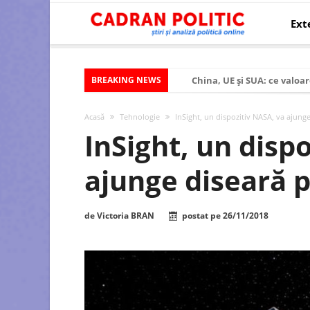
Ext
BREAKING NEWS
China, UE și SUA: ce valoar
Criza politică prelungită ș
Acasă
Tehnologie
InSight, un dispozitiv NASA, va ajung
Modelul economic al SUA:
InSight, un disp
Modelul economic al Chinei
ajunge diseară 
Modelul economic al Rusiei
Occidentul obosit și Estul
de
Victoria BRAN
postat pe
26/11/2018
Viitorul României în Uniun
România – ROExit pentru a
Controlul minții prin nan
Huawei dezvoltă un nou ci