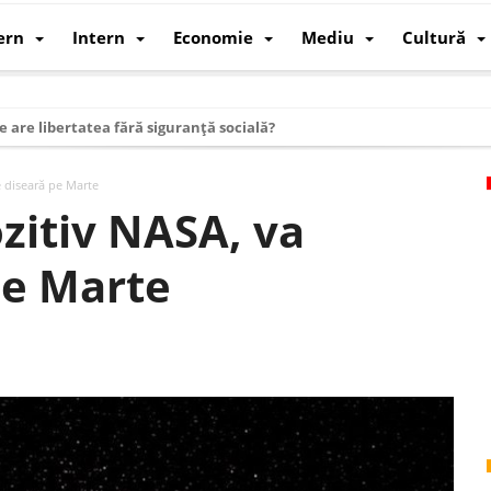
ern
Intern
Economie
Mediu
Cultură
e are libertatea fără siguranță socială?
i mizele din spatele interimatului
e diseară pe Marte
 cum au devenit cea mai mare economie a lumii
ozitiv NASA, va
: cum a devenit atelierul lumii și rivalul economic al SUA
pe Marte
: de ce rezistă?
 care revine: o realitate pe care România o simte, nu o spune
ea Europeană. Ce ne așteaptă? – O analiză structurală a demografiei, fi
 supraviețui ca țară
oparticule
p AI pentru a înlocui Nvidia