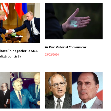
Ai Pin: Viitorul Comunicării
izate în negocierile SUA
23/02/2024
liză politică)