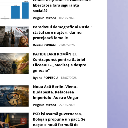
libertatea fără siguranță
socială?
Virginia Mircea
06/08/2026
Paradoxul demografic al Rusiei:
statul cere nașteri, dar nu
protejează femeile
Denisa ORBAN
21/07/2026
PATIBULARII ROMÂNIEI.
Contrapunct pentru Gabriel
Liiceanu – „Meditație despre
gunoaie”
Ryana POPESCU
18/07/2026
Noua Axă Berlin–Viena–
Budapesta. Refacerea
Imperiului Austro-Ungar
Virginia Mircea
27/06/2026
PSD își asumă guvernarea,
Bolojan propune un pact. Se
naște o nouă formulă de