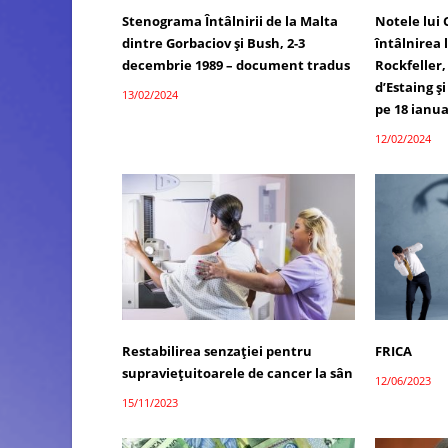
Stenograma Întâlnirii de la Malta
Notele lui
dintre Gorbaciov și Bush, 2-3
întâlnirea 
decembrie 1989 – document tradus
Rockfeller,
d’Estaing ș
13/02/2024
pe 18 ianua
12/02/2024
Restabilirea senzației pentru
FRICA
supraviețuitoarele de cancer la sân
12/06/2023
15/11/2023