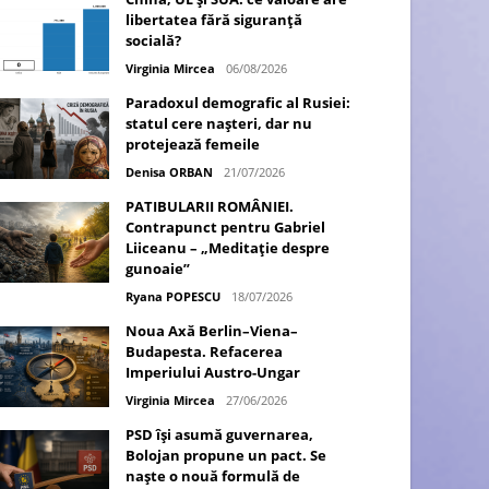
libertatea fără siguranță
socială?
Virginia Mircea
06/08/2026
Paradoxul demografic al Rusiei:
statul cere nașteri, dar nu
protejează femeile
Denisa ORBAN
21/07/2026
PATIBULARII ROMÂNIEI.
Contrapunct pentru Gabriel
Liiceanu – „Meditație despre
gunoaie”
Ryana POPESCU
18/07/2026
Noua Axă Berlin–Viena–
Budapesta. Refacerea
Imperiului Austro-Ungar
Virginia Mircea
27/06/2026
PSD își asumă guvernarea,
Bolojan propune un pact. Se
naște o nouă formulă de