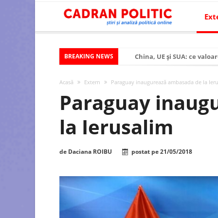
Ext
BREAKING NEWS
China, UE și SUA: ce valoar
Criza politică prelungită ș
Acasă
Extern
Paraguay inaugurează ambasada de la Ier
Modelul economic al SUA:
Paraguay inaug
Modelul economic al Chinei
la Ierusalim
Modelul economic al Rusiei
Occidentul obosit și Estul
de
Daciana ROIBU
postat pe
21/05/2018
Viitorul României în Uniun
România – ROExit pentru a
Controlul minții prin nan
Huawei dezvoltă un nou ci