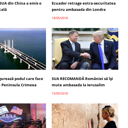
UA din China a emis o
Ecuador retrage extra-securitatea
cală
pentru ambasada din Londra
18/05/2018
gurează podul care face
SUA RECOMANDĂ României să își
u Peninsula Crimeea
mute ambasada la Ierusalim
15/05/2018