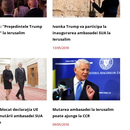
 ”Președintele Trump
Ivanka Trump va participa la
a” la Ierusalim
inaugurarea ambasadei SUA la
Ierusalim
13/05/2018
blocat declarația UE
Mutarea ambasadei la Ierusalim
mutării ambasadei SUA
poate ajunge la CCR
m
09/05/2018