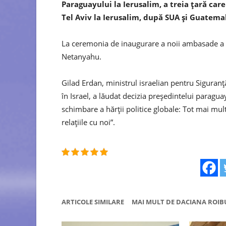
Paraguayului la Ierusalim, a treia ţară car
Tel Aviv la Ierusalim, după SUA şi Guatema
La ceremonia de inaugurare a noii ambasade a 
Netanyahu.
Gilad Erdan, ministrul israelian pentru Siguranţă 
în Israel, a lăudat decizia preşedintelui parag
schimbare a hărţii politice globale: Tot mai mult
relaţiile cu noi”.
ARTICOLE SIMILARE
MAI MULT DE DACIANA ROIB