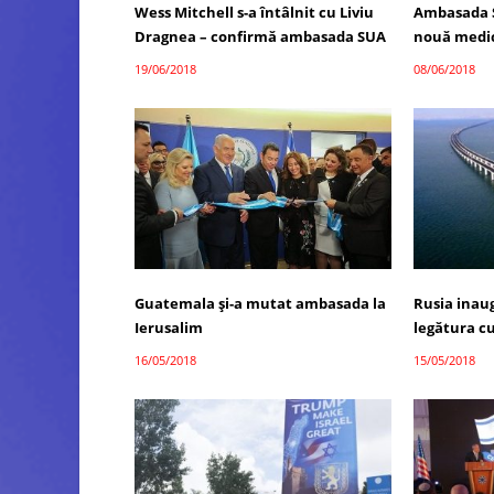
Wess Mitchell s-a întâlnit cu Liviu
Ambasada S
Dragnea – confirmă ambasada SUA
nouă medi
19/06/2018
08/06/2018
Guatemala și-a mutat ambasada la
Rusia inau
Ierusalim
legătura c
16/05/2018
15/05/2018