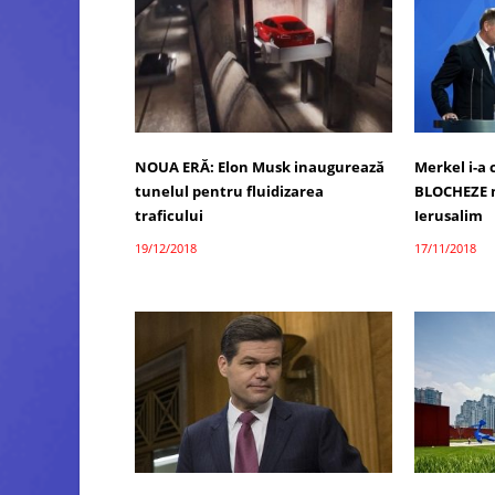
NOUA ERĂ: Elon Musk inaugurează
Merkel i-a 
tunelul pentru fluidizarea
BLOCHEZE 
traficului
Ierusalim
19/12/2018
17/11/2018