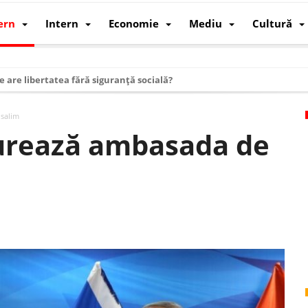
ern
Intern
Economie
Mediu
Cultură
e are libertatea fără siguranță socială?
i mizele din spatele interimatului
usalim
 cum au devenit cea mai mare economie a lumii
urează ambasada de
: cum a devenit atelierul lumii și rivalul economic al SUA
: de ce rezistă?
 care revine: o realitate pe care România o simte, nu o spune
ea Europeană. Ce ne așteaptă? – O analiză structurală a demografiei, fi
 supraviețui ca țară
oparticule
p AI pentru a înlocui Nvidia