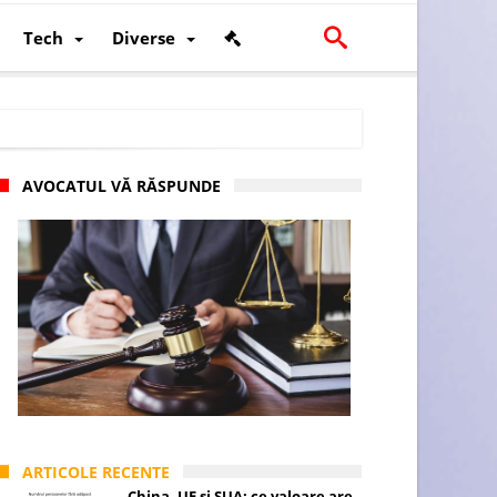
Tech
Diverse
AVOCATUL VĂ RĂSPUNDE
scalității și poziției României în U.E.
ARTICOLE RECENTE
China, UE și SUA: ce valoare are