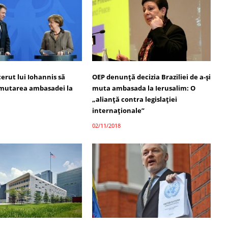
cerut lui Iohannis să
OEP denunţă decizia Braziliei de a-şi
mutarea ambasadei la
muta ambasada la Ierusalim: O
„alianţă contra legislaţiei
internaţionale”
02/11/2018