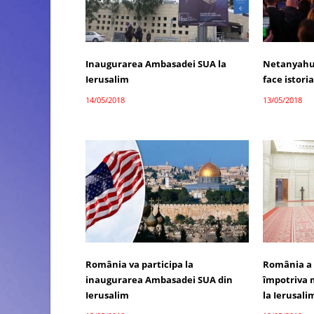
Inaugurarea Ambasadei SUA la
Netanyahu:
Ierusalim
face istori
14/05/2018
13/05/2018
România va participa la
România a 
inaugurarea Ambasadei SUA din
împotriva 
Ierusalim
la Ierusali