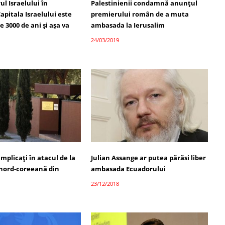
l Israelului în
Palestinienii condamnă anunţul
pitala Israelului este
premierului român de a muta
e 3000 de ani şi aşa va
ambasada la Ierusalim
24/03/2019
implicaţi în atacul de la
Julian Assange ar putea părăsi liber
nord-coreeană din
ambasada Ecuadorului
23/12/2018