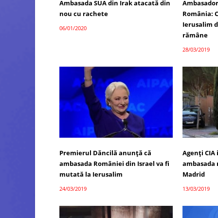
Ambasada SUA din Irak atacată din
Ambasadoru
nou cu rachete
România: Ca
Ierusalim d
06/01/2020
rămâne
28/03/2019
Premierul Dăncilă anunţă că
Agenţi CIA 
ambasada României din Israel va fi
ambasada 
mutată la Ierusalim
Madrid
24/03/2019
13/03/2019