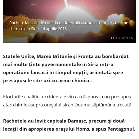
Rachete lansate de coaliția occidentală asupra site-urilor cu arme
chimice din Siria, 14 aprilie 2018
FOTO: MEDIA
Statele Unite, Marea Britanie și Franța au bombardat
mai multe ținte guvernamentale în Siria într-o
operațiune lansată în timpul nopții, orientată spre
presupusele site-uri cu arme chimice.
Eforturile coaliției occidentale vin ca răspuns la un presupus
atac chimic asupra orașului siran Douma săptămâna trecută.
Rachetele au lovit capitala Damasc, precum și două
locații din apropierea orașului Homs, a spus Pentagonul.