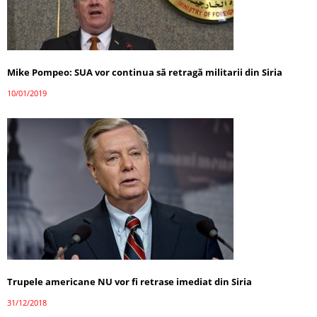
Mike Pompeo: SUA vor continua să retragă militarii din Siria
10/01/2019
Trupele americane NU vor fi retrase imediat din Siria
31/12/2018