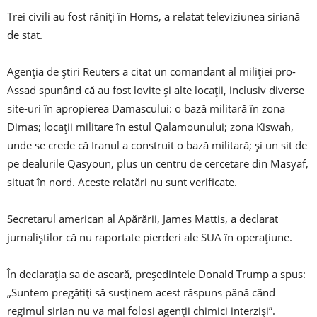
Trei civili au fost răniți în Homs, a relatat televiziunea siriană
de stat.
Agenția de știri Reuters a citat un comandant al miliției pro-
Assad spunând că au fost lovite și alte locații, inclusiv diverse
site-uri în apropierea Damascului: o bază militară în zona
Dimas; locații militare în estul Qalamounului; zona Kiswah,
unde se crede că Iranul a construit o bază militară; și un sit de
pe dealurile Qasyoun, plus un centru de cercetare din Masyaf,
situat în nord. Aceste relatări nu sunt verificate.
Secretarul american al Apărării, James Mattis, a declarat
jurnaliștilor că nu raportate pierderi ale SUA în operațiune.
În declarația sa de aseară, președintele Donald Trump a spus:
„Suntem pregătiți să susținem acest răspuns până când
regimul sirian nu va mai folosi agenții chimici interziși”.