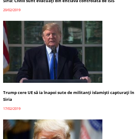
Siria: Civilii sunt evacuați din enclava controlată de ISIS
20/02/2019
Trump cere UE să ia înapoi sute de militanţi islamişti capturaţi în
Siria
17/02/2019