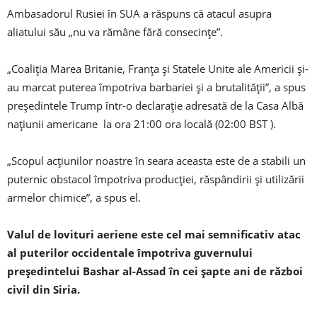
Ambasadorul Rusiei în SUA a răspuns că atacul asupra
aliatului său „nu va rămâne fără consecințe”.
„Coaliția Marea Britanie, Franța și Statele Unite ale Americii și-
au marcat puterea împotriva barbariei și a brutalității”, a spus
președintele Trump într-o declarație adresată de la Casa Albă
națiunii americane la ora 21:00 ora locală (02:00 BST ).
„Scopul acțiunilor noastre în seara aceasta este de a stabili un
puternic obstacol împotriva producției, răspândirii și utilizării
armelor chimice”, a spus el.
Valul de lovituri aeriene este cel mai semnificativ atac
al puterilor occidentale împotriva guvernului
președintelui Bashar al-Assad în cei șapte ani de război
civil din Siria.