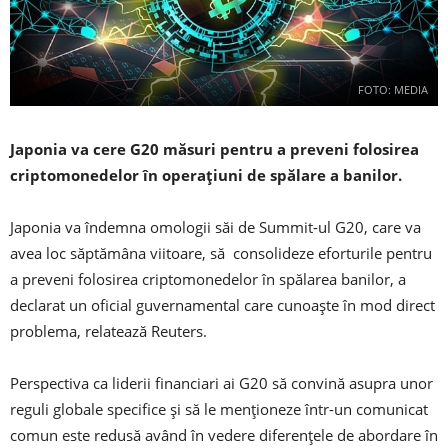
FOTO: MEDIA
Japonia va cere G20 măsuri pentru a preveni folosirea
criptomonedelor în operațiuni de spălare a
banilor.
Japonia va îndemna omologii săi de Summit-ul G20, care va
avea loc săptămâna viitoare, să consolideze eforturile pentru
a preveni folosirea criptomonedelor în spălarea banilor, a
declarat un oficial guvernamental care cunoaște în mod direct
problema, relatează Reuters.
Perspectiva ca liderii financiari ai G20 să convină asupra unor
reguli globale specifice și să le menționeze într-un comunicat
comun este redusă având în vedere diferențele de abordare în