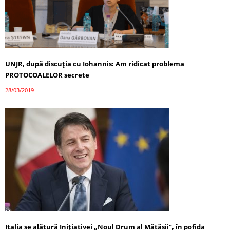
UNJR, după discuţia cu Iohannis: Am ridicat problema
PROTOCOALELOR secrete
28/03/2019
Italia se alătură Iniţiativei „Noul Drum al Mătăsii”, în pofida