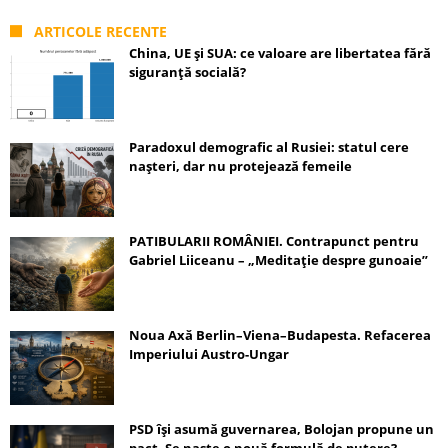
ARTICOLE RECENTE
China, UE și SUA: ce valoare are libertatea fără
siguranță socială?
Paradoxul demografic al Rusiei: statul cere
nașteri, dar nu protejează femeile
PATIBULARII ROMÂNIEI. Contrapunct pentru
Gabriel Liiceanu – „Meditație despre gunoaie”
Noua Axă Berlin–Viena–Budapesta. Refacerea
Imperiului Austro-Ungar
PSD își asumă guvernarea, Bolojan propune un
pact. Se naște o nouă formulă de putere?