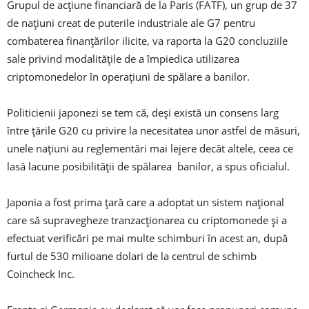
Grupul de acțiune financiară de la Paris (FATF), un grup de 37
de națiuni creat de puterile industriale ale G7 pentru
combaterea finanțărilor ilicite, va raporta la G20 concluziile
sale privind modalitățile de a împiedica utilizarea
criptomonedelor în operațiuni de spălare a banilor.
Politicienii japonezi se tem că, deși există un consens larg
între țările G20 cu privire la necesitatea unor astfel de măsuri,
unele națiuni au reglementări mai lejere decât altele, ceea ce
lasă lacune posibilității de spălarea banilor, a spus oficialul.
Japonia a fost prima țară care a adoptat un sistem național
care să supravegheze tranzacționarea cu criptomonede și a
efectuat verificări pe mai multe schimburi în acest an, după
furtul de 530 milioane dolari de la centrul de schimb
Coincheck Inc.