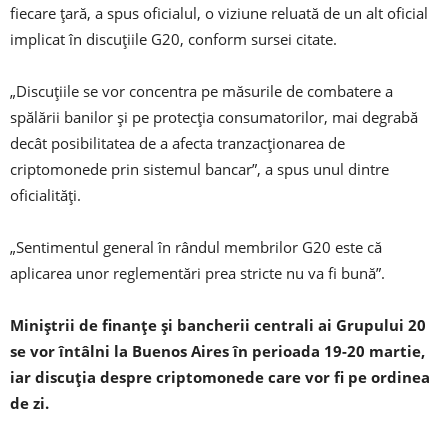
fiecare țară, a spus oficialul, o viziune reluată de un alt oficial
implicat în discuțiile G20, conform sursei citate.
„Discuțiile se vor concentra pe măsurile de combatere a
spălării banilor și pe protecția consumatorilor, mai degrabă
decât posibilitatea de a afecta tranzacționarea de
criptomonede prin sistemul bancar”, a spus unul dintre
oficialități.
„Sentimentul general în rândul membrilor G20 este că
aplicarea unor reglementări prea stricte nu va fi bună”.
Miniștrii de finanțe și bancherii centrali ai Grupului 20
se vor întâlni la Buenos Aires în perioada 19-20 martie,
iar discuția despre criptomonede care vor fi pe ordinea
de zi.