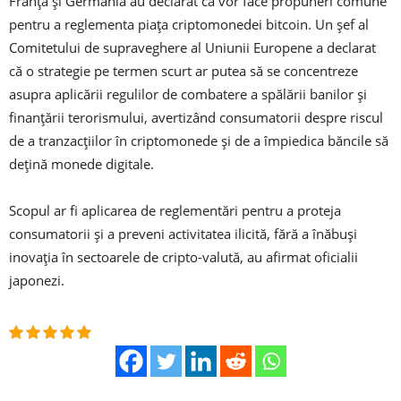
Franța și Germania au declarat că vor face propuneri comune
pentru a reglementa piața criptomonedei bitcoin. Un șef al
Comitetului de supraveghere al Uniunii Europene a declarat
că o strategie pe termen scurt ar putea să se concentreze
asupra aplicării regulilor de combatere a spălării banilor și
finanțării terorismului, avertizând consumatorii despre riscul
de a tranzacțiilor în criptomonede și de a împiedica băncile să
dețină monede digitale.
Scopul ar fi aplicarea de reglementări pentru a proteja
consumatorii și a preveni activitatea ilicită, fără a înăbuși
inovația în sectoarele de cripto-valută, au afirmat oficialii
japonezi.