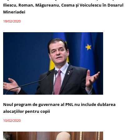
Iliescu, Roman, Măgureanu, Cosma şi Voiculescu în Dosarul
Mineriadei
18/02/2020
Noul program de guvernare al PNL nu include dublarea
alocațiilor pentru copii
10/02/2020