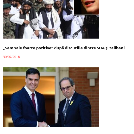
„Semnale foarte pozitive” după discuțiile dintre SUA și talibani
30/07/2018