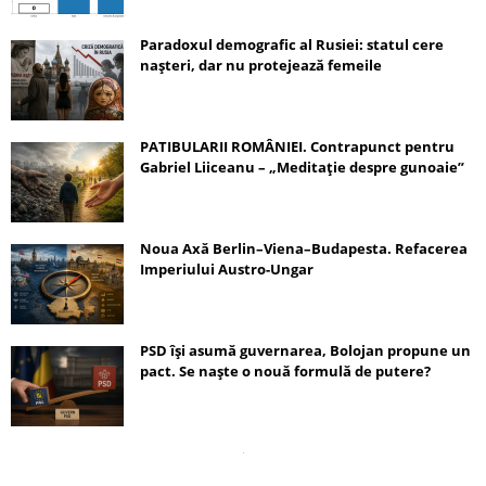
Paradoxul demografic al Rusiei: statul cere
nașteri, dar nu protejează femeile
PATIBULARII ROMÂNIEI. Contrapunct pentru
Gabriel Liiceanu – „Meditație despre gunoaie”
Noua Axă Berlin–Viena–Budapesta. Refacerea
Imperiului Austro-Ungar
PSD își asumă guvernarea, Bolojan propune un
pact. Se naște o nouă formulă de putere?