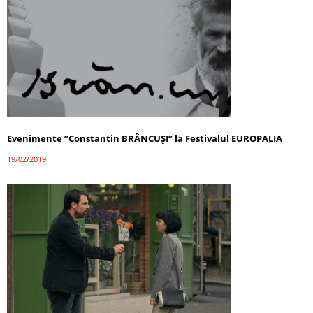
Evenimente ”Constantin BRÂNCUȘI” la Festivalul EUROPALIA
19/02/2019