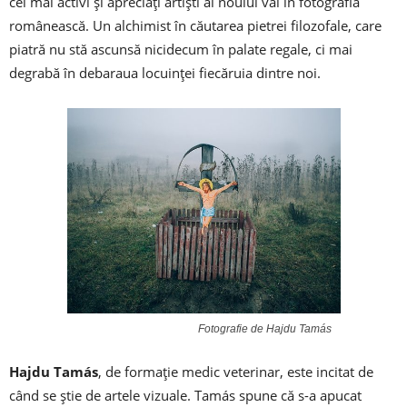
cei mai activi și apreciați artiști ai noului val în fotografia
românească. Un alchimist în căutarea pietrei filozofale, care
piatră nu stă ascunsă nicidecum în palate regale, ci mai
degrabă în debaraua locuinței fiecăruia dintre noi.
Fotografie de Hajdu Tamás
Hajdu Tamás
, de formaţie medic veterinar, este incitat de
când se ştie de artele vizuale. Tamás spune că s-a apucat