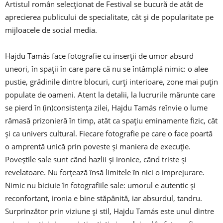
Artistul român selecționat de Festival se bucură de atât de
aprecierea publicului de specialitate, cât și de popularitate pe
mijloacele de social media.
Hajdu Tamás face fotografie cu inserții de umor absurd
uneori, în spații în care pare că nu se întâmplă nimic: o alee
pustie, grădinile dintre blocuri, curți interioare, zone mai puțin
populate de oameni. Atent la detalii, la lucrurile mărunte care
se pierd în (in)consistența zilei, Hajdu Tamás reînvie o lume
rămasă prizonieră în timp, atât ca spațiu eminamente fizic, cât
și ca univers cultural. Fiecare fotografie pe care o face poartă
o amprentă unică prin poveste și maniera de execuție.
Poveștile sale sunt când hazlii și ironice, când triste și
revelatoare. Nu forțează însă limitele în nici o imprejurare.
Nimic nu biciuie în fotografiile sale: umorul e autentic și
reconfortant, ironia e bine stăpânită, iar absurdul, tandru.
Surprinzător prin viziune și stil, Hajdu Tamás este unul dintre