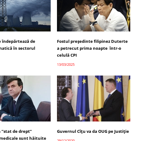
se îndepărtează de
Fostul președinte filipinez Duterte
matică în sectorul
a petrecut prima noapte într-o
celulă CPI
13/03/2025
 ”stat de drept”
Guvernul Cîțu va da OUG pe Justiție
 medicale sunt hăituite
29/12/2020