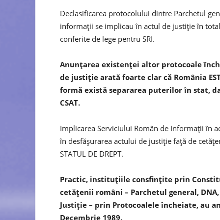
Declasificarea protocolului dintre Parchetul gene
informații se implicau în actul de justiție în to
conferite de lege pentru SRI.
Anunțarea existenței altor protocoale închei
de justiție arată foarte clar că România 
formă există separarea puterilor în stat
CSAT.
Implicarea Serviciului Român de Informații în 
în desfășurarea actului de justiție față de cetățe
STATUL DE DREPT.
Practic, instituțiile consfințite prin Const
cetățenii români – Parchetul general, DNA, 
Justiție – prin Protocoalele încheiate, au a
Decembrie 1989.