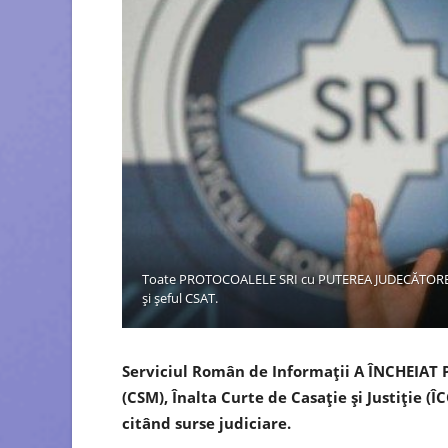
Toate PROTOCOALELE SRI cu PUTEREA JUDECĂTOREASCĂ
și șeful CSAT.
Serviciul Român de Informaţii A ÎNCHEIAT 
(CSM), Înalta Curte de Casaţie şi Justiţie (Î
citând surse judiciare.