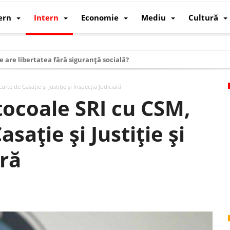
ern
Intern
Economie
Mediu
Cultură
e are libertatea fără siguranță socială?
i mizele din spatele interimatului
te de Casaţie şi Justiţie şi Inspecţia Judiciară
 cum au devenit cea mai mare economie a lumii
tocoale SRI cu CSM,
: cum a devenit atelierul lumii și rivalul economic al SUA
saţie şi Justiţie şi
: de ce rezistă?
 care revine: o realitate pe care România o simte, nu o spune
ară
ea Europeană. Ce ne așteaptă? – O analiză structurală a demografiei, fi
 supraviețui ca țară
oparticule
p AI pentru a înlocui Nvidia