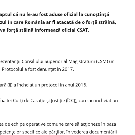
ptul că nu le-au fost aduse oficial la cunoștință
ul în care România ar fi atacată de o forță străină,
a forță stăină informează oficial CSAT.
ezentanţii Consiliului Superior al Magistraturii (CSM) un
 Protocolul a fost denunţat în 2017.
ară (IJ) a încheiat un protocol în anul 2016.
altei Curţi de Casaţie şi Justiţie (ÎCCJ), care au încheiat un
irea de echipe operative comune care să acţioneze în baza
etenţelor specifice ale părților, în vederea documentării