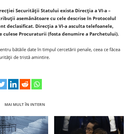
ecției Securității Statului exista Direcția a VI-a –
atribuții asemănătoare cu cele descrise în Protocolul
nt declasificat. Direcția a VI-a asculta telefoanele,
e culese Procuraturii (fosta denumire a Parchetului).
ru bătăile date în timpul cercetării penale, ceea ce făcea
rității de tristă amintire.
MAI MULT ÎN INTERN