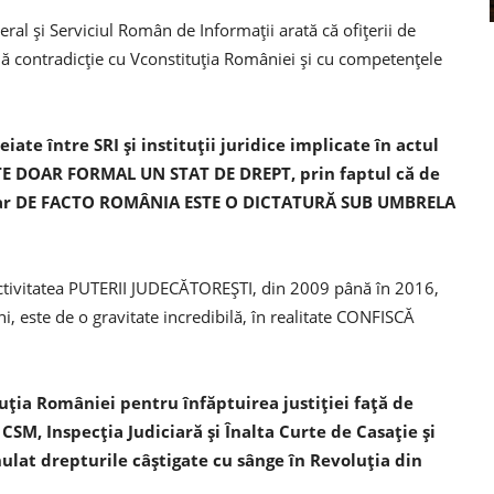
ral și Serviciul Român de Informații arată că ofițerii de
tală contradicție cu Vconstituția României și cu competențele
ate între SRI și instituții juridice implicate în actul
ESTE DOAR FORMAL UN STAT DE DREPT, prin faptul că de
, dar DE FACTO ROMÂNIA ESTE O DICTATURĂ SUB UMBRELA
activitatea PUTERII JUDECĂTOREȘTI, din 2009 până în 2016,
ni, este de o gravitate incredibilă, în realitate CONFISCĂ
ituția României pentru înfăptuirea justiției față de
CSM, Inspecția Judiciară și Înalta Curte de Casație și
nulat drepturile câștigate cu sânge în Revoluția din