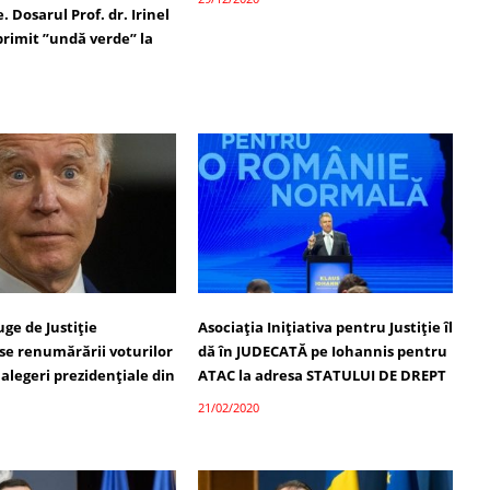
e. Dosarul Prof. dr. Irinel
primit ”undă verde” la
uge de Justiție
Asociaţia Iniţiativa pentru Justiţie îl
e renumărării voturilor
dă în JUDECATĂ pe Iohannis pentru
 alegeri prezidențiale din
ATAC la adresa STATULUI DE DREPT
21/02/2020