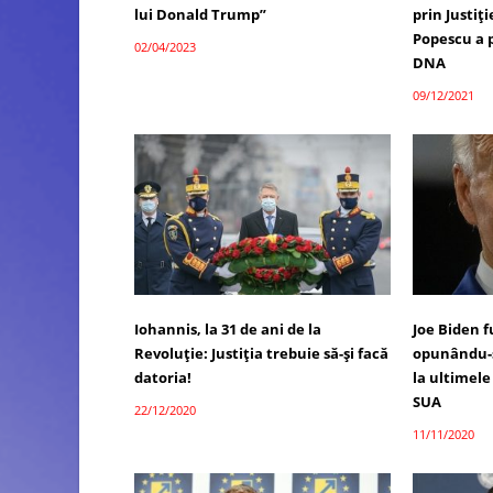
lui Donald Trump”
prin Justiți
Popescu a 
02/04/2023
DNA
09/12/2021
Iohannis, la 31 de ani de la
Joe Biden f
Revoluție: Justiția trebuie să-și facă
opunându-s
datoria!
la ultimele
SUA
22/12/2020
11/11/2020