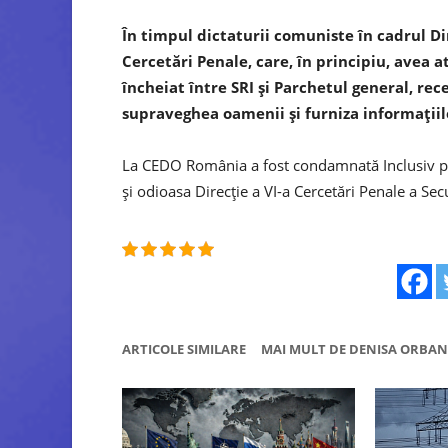
În timpul dictaturii comuniste în cadrul Dir
Cercetări Penale, care, în principiu, avea 
încheiat între SRI și Parchetul general, rece
supraveghea oamenii și furniza informațiil
La CEDO România a fost condamnată Inclusiv pent
și odioasa Direcție a VI-a Cercetări Penale a Secu
ARTICOLE SIMILARE
MAI MULT DE DENISA ORBAN