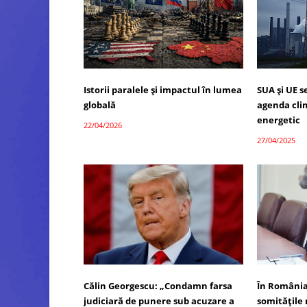
Istorii paralele și impactul în lumea
SUA și UE 
globală
agenda cli
energetic
22/04/2026
27/04/2025
Călin Georgescu: „Condamn farsa
În România
judiciară de punere sub acuzare a
somitățile