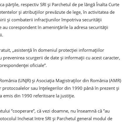
ca părţile, respectiv SRI şi Parchetul de pe lângă Înalta Curte
tentelor şi atribuţiilor prevăzute de lege, în activitatea de
rii şi combaterii infracţiunilor împotriva securităţii
ce au corespondent în ameninţările la adresa securităţii
i.
atuit, „asistenţă în domeniul protecţiei informaţiilor
ru prevenirea scurgerii de date şi informaţii cu acest caracter,
corespondenţei oficiale”.
 România (UNJR) şi Asociaţia Magistraţilor din România (AMR)
r protocoalelor sau înţelegerilor din 1990 până în prezent şi
a emis din 1990 referitoare la justiţie.
tului ”cooperare”, că vezi doamne, nu înseamnă că ”au
otocolul încheiat între SRI și Parchetul general modul de