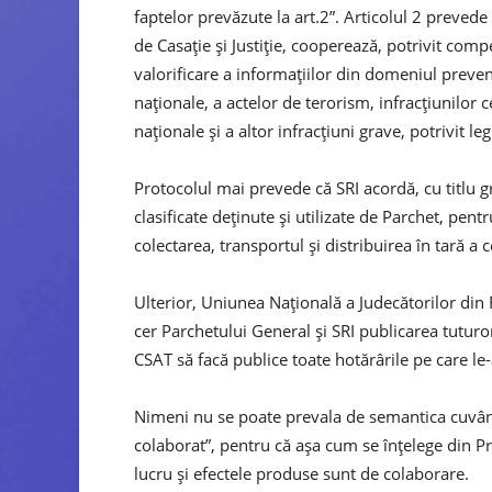
faptelor prevăzute la art.2”. Articolul 2 prevede 
de Casaţie şi Justiţie, cooperează, potrivit compe
valorificare a informaţiilor din domeniul preveni
naţionale, a actelor de terorism, infracţiunilor 
naţionale şi a altor infracţiuni grave, potrivit legi
Protocolul mai prevede că SRI acordă, cu titlu gr
clasificate deținute şi utilizate de Parchet, pent
colectarea, transportul şi distribuirea în tară a 
Ulterior, Uniunea Naţională a Judecătorilor din
cer Parchetului General şi SRI publicarea tuturo
CSAT să facă publice toate hotărârile pe care le-
Nimeni nu se poate prevala de semantica cuvân
colaborat”, pentru că așa cum se înțelege din Pr
lucru și efectele produse sunt de colaborare.