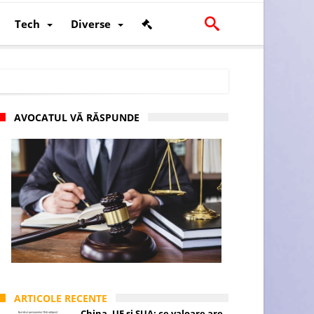
Tech
Diverse
AVOCATUL VĂ RĂSPUNDE
scalității și poziției României în U.E.
ARTICOLE RECENTE
China, UE și SUA: ce valoare are