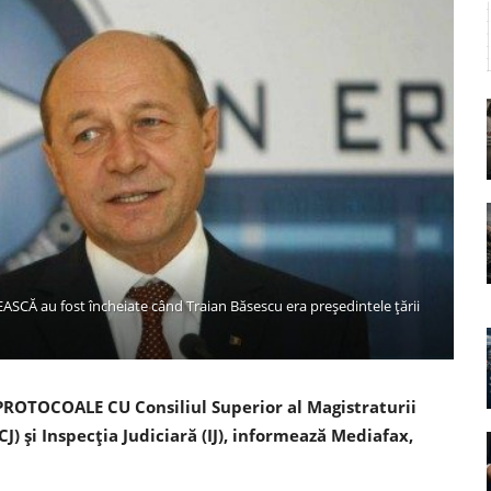
 au fost încheiate când Traian Băsescu era președintele țării
PROTOCOALE CU Consiliul Superior al Magistraturii
CCJ) şi Inspecţia Judiciară (IJ), informează Mediafax,