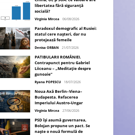
libertatea fără siguranță
socială?
Virginia Mircea
06/08/2026
Paradoxul demografic al Rusiei:
statul cere nașteri, dar nu
protejează femeile
Denisa ORBAN
21/07/2026
PATIBULARII ROMÂNIEI.
Contrapunct pentru Gabriel
Liiceanu – „Meditație despre
gunoaie”
Ryana POPESCU
18/07/2026
Noua Axă Berlin–Viena–
Budapesta. Refacerea
Imperiului Austro-Ungar
Virginia Mircea
27/06/2026
PSD își asumă guvernarea,
Bolojan propune un pact. Se
naște o nouă formulă de