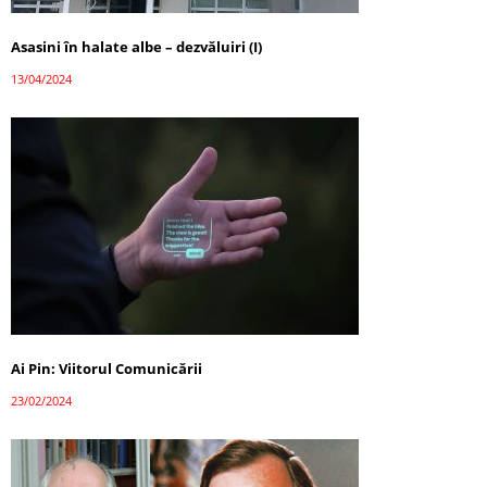
Asasini în halate albe – dezvăluiri (I)
13/04/2024
Ai Pin: Viitorul Comunicării
23/02/2024