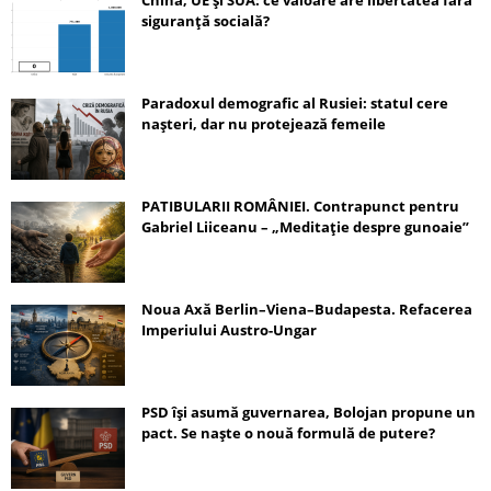
siguranță socială?
Paradoxul demografic al Rusiei: statul cere
nașteri, dar nu protejează femeile
PATIBULARII ROMÂNIEI. Contrapunct pentru
Gabriel Liiceanu – „Meditație despre gunoaie”
Noua Axă Berlin–Viena–Budapesta. Refacerea
Imperiului Austro-Ungar
PSD își asumă guvernarea, Bolojan propune un
pact. Se naște o nouă formulă de putere?