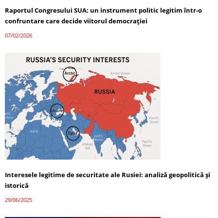
Raportul Congresului SUA: un instrument politic legitim într-o
confruntare care decide viitorul democrației
07/02/2026
Interesele legitime de securitate ale Rusiei: analiză geopolitică și
istorică
29/06/2025