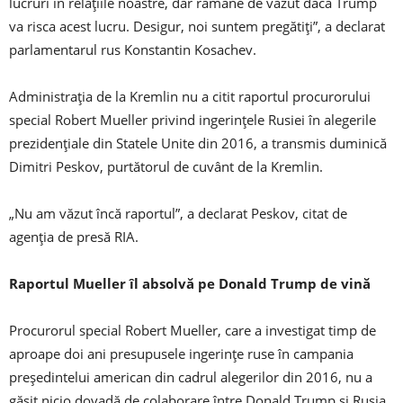
lucruri în relaţiile noastre, dar rămâne de văzut dacă Trump
va risca acest lucru. Desigur, noi suntem pregătiţi”, a declarat
parlamentarul rus Konstantin Kosachev.
Administraţia de la Kremlin nu a citit raportul procurorului
special Robert Mueller privind ingerinţele Rusiei în alegerile
prezidenţiale din Statele Unite din 2016, a transmis duminică
Dimitri Peskov, purtătorul de cuvânt de la Kremlin.
„Nu am văzut încă raportul”, a declarat Peskov, citat de
agenţia de presă RIA.
Raportul Mueller îl absolvă pe Donald Trump de vină
Procurorul special Robert Mueller, care a investigat timp de
aproape doi ani presupusele ingerinţe ruse în campania
preşedintelui american din cadrul alegerilor din 2016, nu a
găsit nicio dovadă de colaborare între Donald Trump şi Rusia.