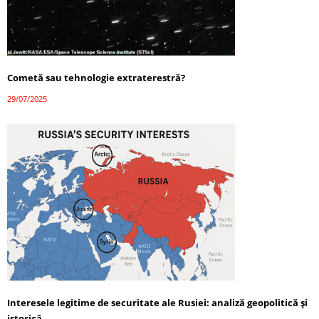
Cometă sau tehnologie extraterestră?
29/07/2025
Interesele legitime de securitate ale Rusiei: analiză geopolitică și
istorică