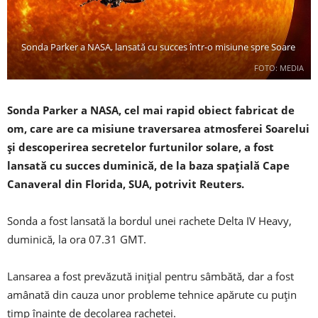
Sonda Parker a NASA, lansată cu succes într-o misiune spre Soare
FOTO: MEDIA
Sonda Parker a NASA, cel mai rapid obiect fabricat de
om, care are ca misiune traversarea atmosferei Soarelui
şi descoperirea secretelor furtunilor solare, a fost
lansată cu succes duminică, de la baza spaţială Cape
Canaveral din Florida, SUA, potrivit Reuters.
Sonda a fost lansată la bordul unei rachete Delta IV Heavy,
duminică, la ora 07.31 GMT.
Lansarea a fost prevăzută iniţial pentru sâmbătă, dar a fost
amânată din cauza unor probleme tehnice apărute cu puţin
timp înainte de decolarea rachetei.