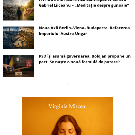
Gabriel Liiceanu – „Meditație despre gunoaie”
Noua Axă Berlin–Viena–Budapesta. Refacerea
Imperiului Austro-Ungar
PSD își asumă guvernarea, Bolojan propune un
pact. Se naște o nouă formulă de putere?