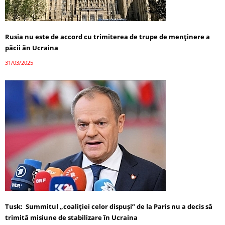
Rusia nu este de accord cu trimiterea de trupe de menținere a
păcii ăn Ucraina
31/03/2025
Tusk: Summitul „coaliției celor dispuși” de la Paris nu a decis să
trimită misiune de stabilizare în Ucraina