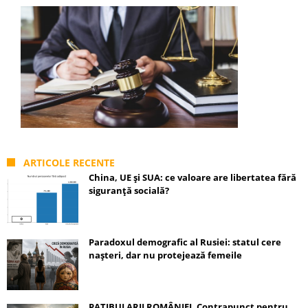
ARTICOLE RECENTE
China, UE și SUA: ce valoare are libertatea fără
siguranță socială?
Paradoxul demografic al Rusiei: statul cere
nașteri, dar nu protejează femeile
PATIBULARII ROMÂNIEI. Contrapunct pentru