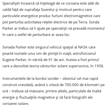
Specialiştii încearcă să înţeleagă de ce coroana este atât de
caldă faţă de suprafaţa Soarelui şi motivul pentru care
particulele energetice produc furtuni electromagnetice care
pot perturba activitatea reţelei electrice de pe Terra. Sonda
Parker ar trebui să îi ajute pe specialişti să prevadă momentul
în care o astfel de perturbare ar avea loc.
Sonada Parker este singurul vehicul spaţial al NASA care
poartă numele unui om de ştiinţă în viaţă, astrofizicianul
Eugene Parker, în vârstă de 91 de ani. Acesta a fost primul
care a dezvoltat teoria vânturilor solare supersonice, în 1958.
Instrumentele de la bordul sondei – obiectul cel mai rapid
construit vreodată, având o viteză de 700.000 de kilometri pe
oră – trebuie să măsoare, printre altele, particulele de înaltă
energie şi fluctuaţiile magnetice şi să facă fotografii ale
coroanei solare.