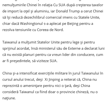
nemulțumirile Chinei în relația Cu SUA după creșterea taxelor
de import la oțel și aluminiu, iar Donald Trump a cerut Chinei
să își reducă dezechilibrul comercial imens cu Statele Unite,
chiar dacă Washingtonul s-a aplecat pe Beijing pentru a
rezolva tensiunile cu Coreea de Nord.
Taiwanul a mulțumit Statelor Unite pentru lege și pentru
sprijinul acordat, însă ministerul său de Externe a declarat luni
că nu există planuri pentru ca vreun lider din conducere, cum
ar fi președintele, să viziteze SUA.
China și-a intensificat exercițiile militare în jurul Taiwanului în
cursul anului trecut, deși Xi Jinping a reiterat că, China nu
reprezintă o amenințare pentru nici o țară, deși China
consideră Taiwanul ca fiind doar o provincie chineză, nu o
națiune.