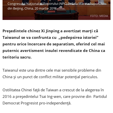
Congresului Național al Poporului (NPC) în Sala Mare a Poporului
din Beijing, China, 20 martie 2018.
FOTO: MEDIA
Președintele chinez Xi Jinping a avertizat marți că
Taiwanul se va confrunta cu „pedepsirea istoriei”
pentru orice încercare de separatism, oferind cel mai
puternic avertisment insulei revendicate de China ca
teritoriu sacru.
Taiwanul este una dintre cele mai sensibile probleme din
China și un punct de conflict militar potențial periculos.
Ostilitatea Chinei față de Taiwan a crescut de la alegerea în
2016 a președintelui Tsai Ing-wen, care provine din Partidul
Democrat Progresist pro-independență.