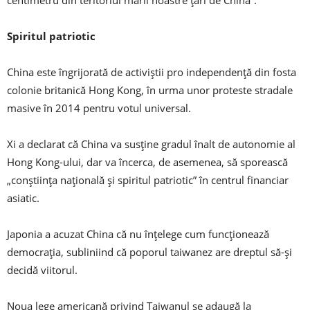
centimetru din teritoriul marii noastre țări de China”.
Spiritul patriotic
China este îngrijorată de activiștii pro independență din fosta
colonie britanică Hong Kong, în urma unor proteste stradale
masive în 2014 pentru votul universal.
Xi a declarat că China va susține gradul înalt de autonomie al
Hong Kong-ului, dar va încerca, de asemenea, să sporească
„conștiința națională și spiritul patriotic” în centrul financiar
asiatic.
Japonia a acuzat China că nu înțelege cum funcționează
democrația, subliniind că poporul taiwanez are dreptul să-și
decidă viitorul.
Noua lege americană privind Taiwanul se adaugă la