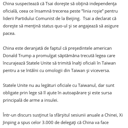
China suspectează că Tsai dorește să obțină independența
oficială, ceea ce însamnă trecerea peste ”linia roșie” pentru
liderii Partidului Comunist de la Beijing. Tsai a declarat că
dorește să mențină status quo-ul și se angajează să asigure
pacea.
China este deranjată de faptul că președintele american
Donald Trump a promulgat săptămâna trecută legea care
încurajează Statele Unite să trimită înalți oficiali în Taiwan
pentru a se întâlni cu omologii din Taiwan și viceversa.
Statele Unite nu au legături oficiale cu Taiwanul, dar sunt
obligate prin lege să îl ajute în autoapărare și este sursa
principală de arme a insulei.
Într-un discurs susținut la sfârșitul sesiunii anuale a Chinei, Xi
Jinping a spus celor 3.000 de delegați că China va face