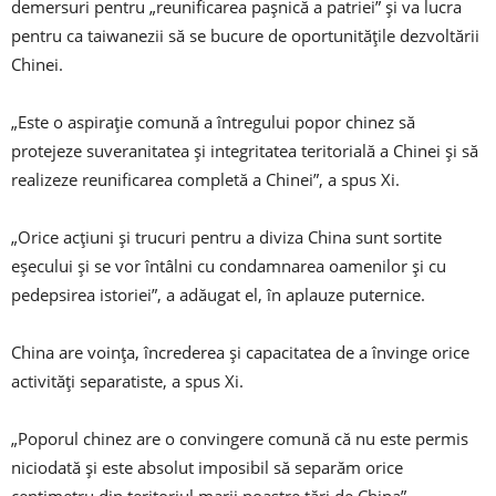
demersuri pentru „reunificarea pașnică a patriei” și va lucra
pentru ca taiwanezii să se bucure de oportunitățile dezvoltării
Chinei.
„Este o aspirație comună a întregului popor chinez să
protejeze suveranitatea și integritatea teritorială a Chinei și să
realizeze reunificarea completă a Chinei”, a spus Xi.
„Orice acțiuni și trucuri pentru a diviza China sunt sortite
eșecului și se vor întâlni cu condamnarea oamenilor și cu
pedepsirea istoriei”, a adăugat el, în aplauze puternice.
China are voința, încrederea și capacitatea de a învinge orice
activități separatiste, a spus Xi.
„Poporul chinez are o convingere comună că nu este permis
niciodată și este absolut imposibil să separăm orice