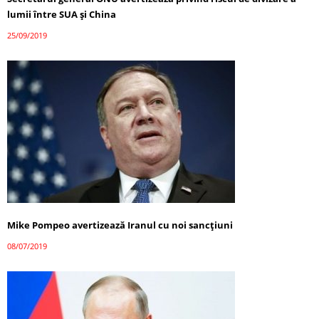
lumii între SUA şi China
25/09/2019
Mike Pompeo avertizează Iranul cu noi sancţiuni
08/07/2019