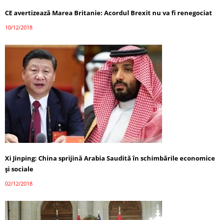
CE avertizează Marea Britanie: Acordul Brexit nu va fi renegociat
10/12/2018
Xi Jinping: China sprijină Arabia Saudită în schimbările economice
și sociale
02/12/2018