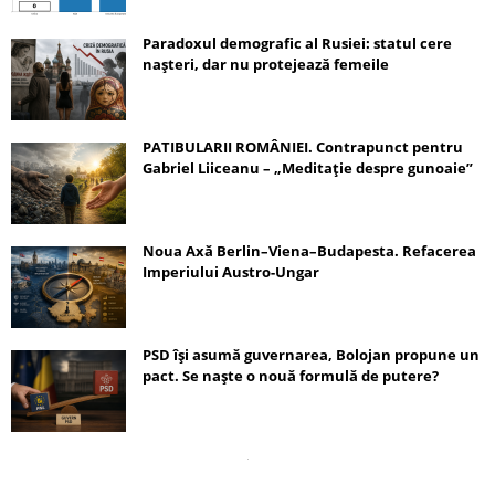
Paradoxul demografic al Rusiei: statul cere
nașteri, dar nu protejează femeile
PATIBULARII ROMÂNIEI. Contrapunct pentru
Gabriel Liiceanu – „Meditație despre gunoaie”
Noua Axă Berlin–Viena–Budapesta. Refacerea
Imperiului Austro-Ungar
PSD își asumă guvernarea, Bolojan propune un
pact. Se naște o nouă formulă de putere?