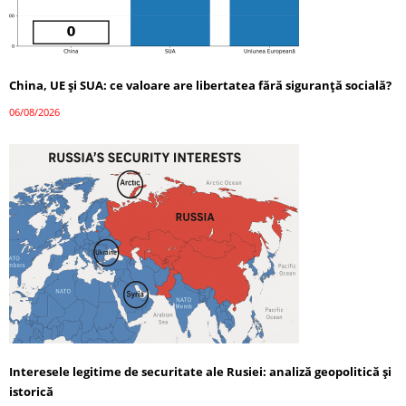
China, UE și SUA: ce valoare are libertatea fără siguranță socială?
06/08/2026
Interesele legitime de securitate ale Rusiei: analiză geopolitică și
istorică