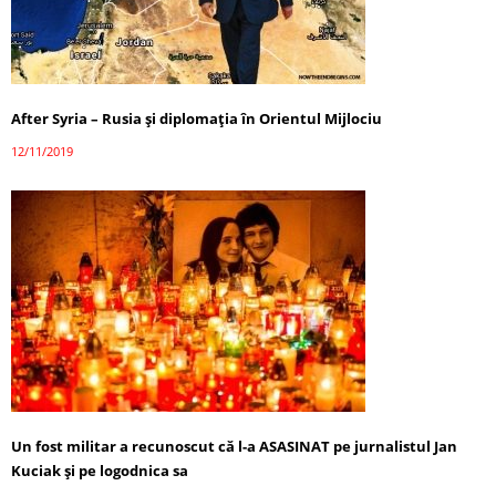
After Syria – Rusia și diplomația în Orientul Mijlociu
12/11/2019
Un fost militar a recunoscut că l-a ASASINAT pe jurnalistul Jan
Kuciak și pe logodnica sa