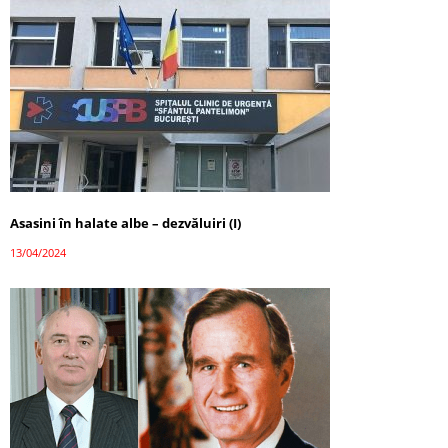
Asasini în halate albe – dezvăluiri (I)
13/04/2024