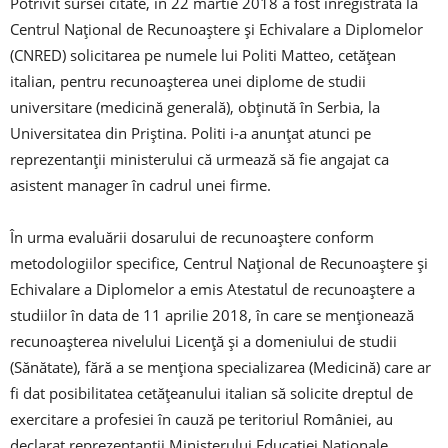
Potrivit sursei citate, în 22 martie 2018 a fost înregistrată la
Centrul Naţional de Recunoaştere şi Echivalare a Diplomelor
(CNRED) solicitarea pe numele lui Politi Matteo, cetăţean
italian, pentru recunoaşterea unei diplome de studii
universitare (medicină generală), obţinută în Serbia, la
Universitatea din Priştina. Politi i-a anunţat atunci pe
reprezentanţii ministerului că urmează să fie angajat ca
asistent manager în cadrul unei firme.
În urma evaluării dosarului de recunoaştere conform
metodologiilor specifice, Centrul Naţional de Recunoaştere şi
Echivalare a Diplomelor a emis Atestatul de recunoaştere a
studiilor în data de 11 aprilie 2018, în care se menţionează
recunoaşterea nivelului Licenţă şi a domeniului de studii
(Sănătate), fără a se menţiona specializarea (Medicină) care ar
fi dat posibilitatea cetăţeanului italian să solicite dreptul de
exercitare a profesiei în cauză pe teritoriul României, au
declarat reprezentanţii Ministerului Educaţiei Naţionale,