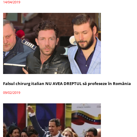
14/04/2019
Falsul chirurg italian NU AVEA DREPTUL să profeseze în România
09/02/2019