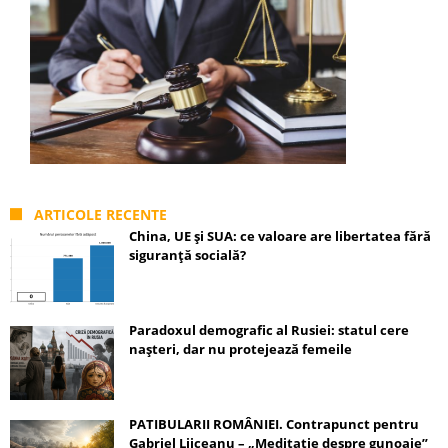
ARTICOLE RECENTE
China, UE și SUA: ce valoare are libertatea fără
siguranță socială?
Paradoxul demografic al Rusiei: statul cere
nașteri, dar nu protejează femeile
PATIBULARII ROMÂNIEI. Contrapunct pentru
Gabriel Liiceanu – „Meditație despre gunoaie”