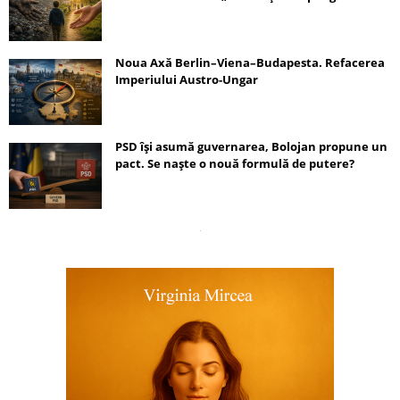
Noua Axă Berlin–Viena–Budapesta. Refacerea
Imperiului Austro-Ungar
PSD își asumă guvernarea, Bolojan propune un
pact. Se naște o nouă formulă de putere?